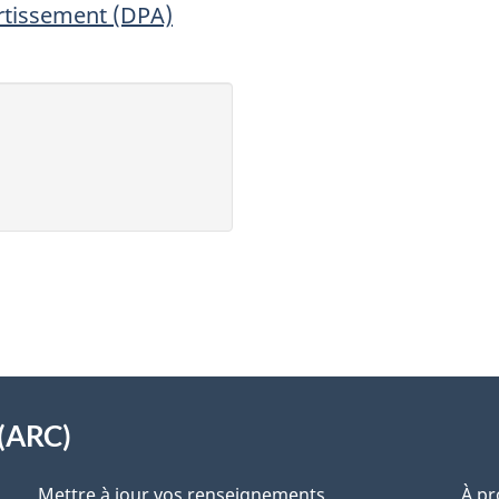
rtissement (DPA)
(ARC)
Mettre à jour vos renseignements
À pr