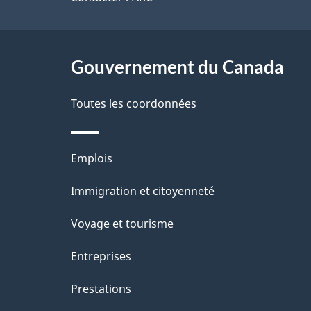
de
r
e
ce
e
l
r
site
Gouvernement du Canada
a
é
Toutes les coordonnées
p
t
a
r
Thèmes
Emplois
o
g
et
Immigration et citoyenneté
a
e
sujets
c
Voyage et tourisme
t
Entreprises
i
Prestations
o