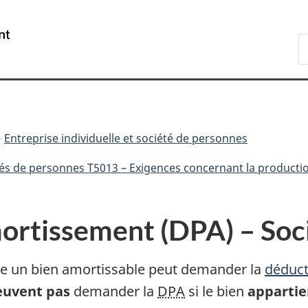
Passer
Passer
Passer
au
à
à
/
R
contenu
«
la
Government
A
principal
Au
version
of
sujet
HTML
Canada
du
simplifiée
gouvernement
»
Entreprise individuelle et société de personnes
és de personnes T5013 – Exigences concernant la producti
ortissement (DPA) – Soc
e un bien amortissable peut demander la
déduct
euvent pas
demander la
DPA
si le bien
appartie