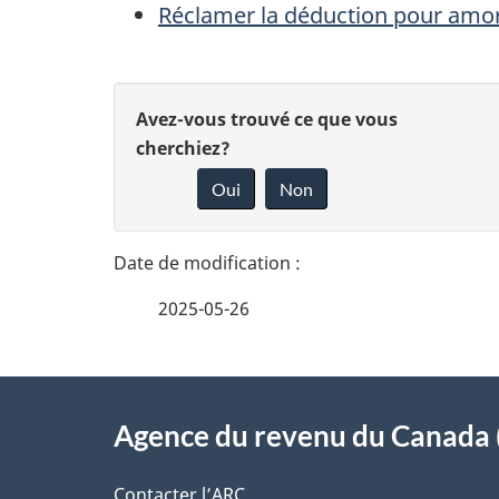
Réclamer la déduction pour amo
D
D
Avez-vous trouvé ce que vous
é
cherchiez?
o
Oui
Non
t
n
n
a
e
i
2025-05-26
z
l
v
À
s
o
Agence du revenu du Canada 
propos
d
t
Contacter l’ARC