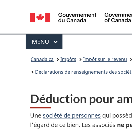
Sélection
de
la
Menu
MENU
PRINCIPAL
langue
Vous
Canada.ca
Impôts
Impôt sur le revenu
êtes
Déclarations de renseignements des sociét
ici :
Déduction pour am
Une
société de personnes
qui possèd
l'égard de ce bien. Les associés
ne p