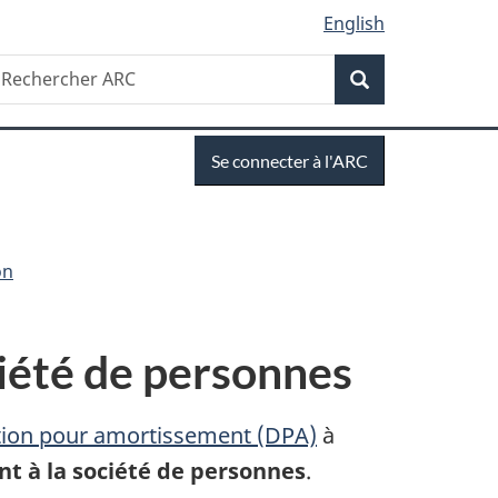
English
Recherche
echercher
Recherche
RC
Se
Se connecter à l'ARC
connecter
on
iété de personnes
ion pour amortissement (DPA)
à
nt à la société de personnes
.