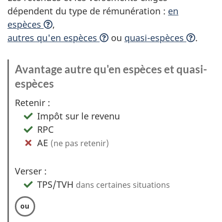
dépendent du type de rémunération :
en
espèces
,
autres qu'en espèces
ou
quasi-espèces
.
Avantage autre qu'en espèces et quasi-
espèces
:
O
Retenir :
p
Impôt sur le revenu
t
RPC
i
AE
(ne pas retenir)
o
n
Verser :
1
TPS/TVH
dans certaines situations