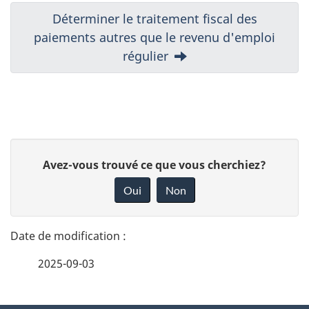
N
Suivant:
Déterminer le traitement fiscal des
paiements autres que le revenu d'emploi
a
régulier
v
i
g
D
a
D
Avez-vous trouvé ce que vous cherchiez?
é
o
t
Oui
Non
n
t
i
n
a
e
o
2025-09-03
i
z
n
v
l