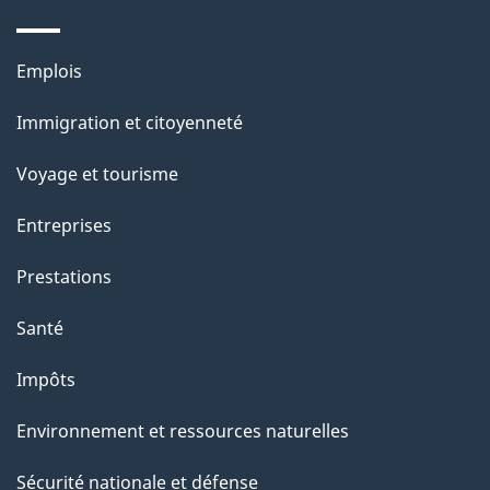
s
u
Thèmes
Emplois
r
et
c
Immigration et citoyenneté
sujets
e
Voyage et tourisme
t
t
Entreprises
e
Prestations
p
a
Santé
g
Impôts
e
Environnement et ressources naturelles
Sécurité nationale et défense