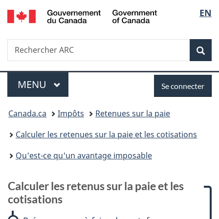
/
Sélec
EN
Passer
Passer
Passer
Passer
Government
au
à
à
à
de
of
contenu
:
«
la
Canada
Recherche
Rechercher
principal
Calculer
Au
version
Rec
la
ARC
les
sujet
HTML
retenus
du
simplifiée
langu
Menu
Se
sur
gouvernement
MENU
PRINCIPAL
Se connecter
la
»
connecter
Vous
paie
Canada.ca
Impôts
Retenues sur la paie
et
êtes
les
Calculer les retenues sur la paie et les cotisations
cotisations
ici :
Qu'est-ce qu'un avantage imposable
Calculer les retenus sur la paie et les
cotisations