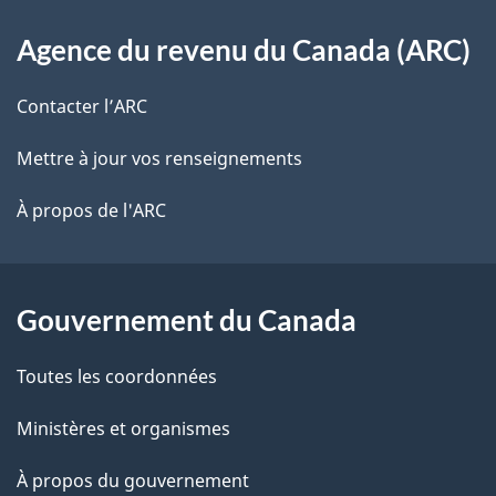
d
o
À
s
t
u
Agence du revenu du Canada (ARC)
propos
r
d
d
de
e
Contacter l’ARC
e
r
o
ce
Mettre à jour vos renseignements
l
é
c
site
t
À propos de l'ARC
a
u
r
p
o
m
a
a
Gouvernement du Canada
e
c
g
Toutes les coordonnées
n
t
e
i
t
Ministères et organismes
o
À propos du gouvernement
n