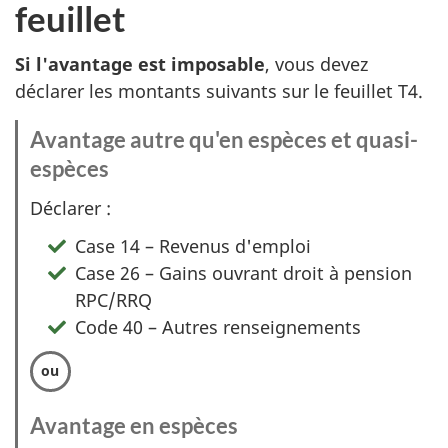
feuillet
Si l'avantage est imposable
, vous devez
déclarer les montants suivants sur le feuillet T4.
Avantage autre qu'en espèces et quasi-
espèces
:
O
Déclarer :
p
Case 14 – Revenus d'emploi
t
Case 26 – Gains ouvrant droit à pension
i
RPC/RRQ
o
Code 40 – Autres renseignements
n
1
Avantage en espèces
: