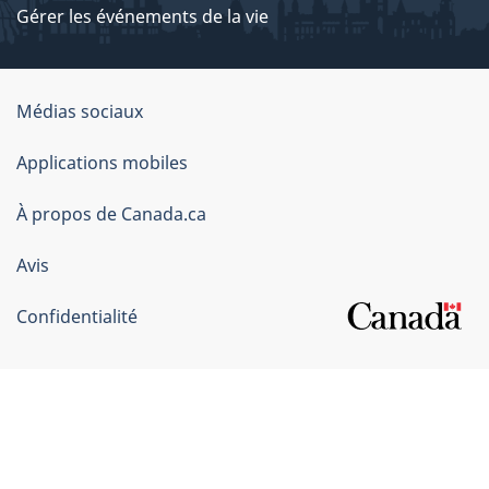
Gérer les événements de la vie
Organisation
Médias sociaux
du
Applications mobiles
gouvernement
du
À propos de Canada.ca
Canada
Avis
Confidentialité