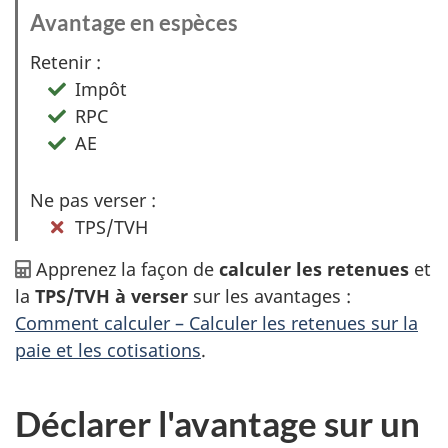
Avantage en espèces
:
O
Retenir :
p
Impôt
t
RPC
i
AE
o
n
Ne pas verser :
2
TPS/TVH
Apprenez la façon de
calculer les retenues
et
la
TPS/TVH à verser
sur les avantages :
Comment calculer – Calculer les retenues sur la
paie et les cotisations
.
Déclarer l'avantage sur un