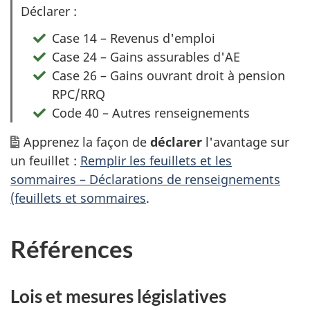
O
Déclarer :
p
Case 14 – Revenus d'emploi
t
Case 24 – Gains assurables d'AE
i
Case 26 – Gains ouvrant droit à pension
o
RPC/RRQ
n
Code 40 – Autres renseignements
1
Apprenez la façon de
déclarer
l'avantage sur
un feuillet :
Remplir les feuillets et les
sommaires – Déclarations de renseignements
(feuillets et sommaires
.
Références
Lois et mesures législatives