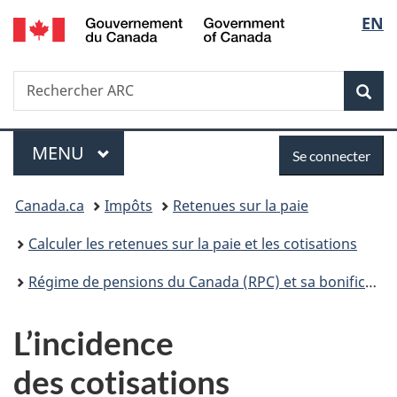
/
Sélec
EN
Passer
Passer
Passer
Government
au
à
à
de
of
contenu
«
la
Canada
Recherche
Rechercher
principal
Au
version
Rec
la
ARC
sujet
HTML
du
simplifiée
langu
Menu
Se
gouvernement
MENU
PRINCIPAL
Se connecter
»
connecter
Vous
Canada.ca
Impôts
Retenues sur la paie
êtes
Calculer les retenues sur la paie et les cotisations
ici :
Régime de pensions du Canada (RPC) et sa bonification
L’incidence
des cotisations