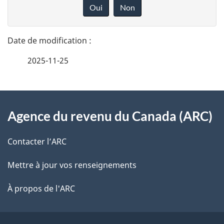
é
o
Oui
Non
n
t
n
a
e
2025-11-25
i
z
v
l
o
À
s
t
Agence du revenu du Canada (ARC)
propos
r
d
de
e
Contacter l’ARC
e
r
ce
Mettre à jour vos renseignements
l
é
site
t
À propos de l'ARC
a
r
p
o