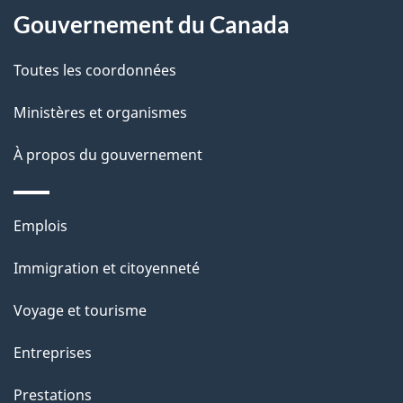
a
a
Gouvernement du Canada
c
g
Toutes les coordonnées
t
e
i
Ministères et organismes
o
À propos du gouvernement
n
s
u
Thèmes
Emplois
r
et
c
Immigration et citoyenneté
sujets
e
Voyage et tourisme
t
t
Entreprises
e
Prestations