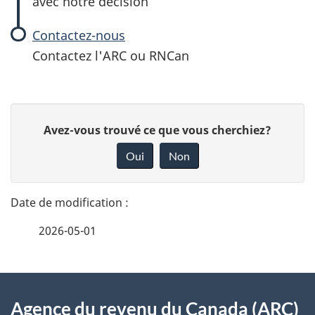
avec notre décision
Contactez-nous
Contactez l'ARC ou RNCan
D
D
Avez-vous trouvé ce que vous cherchiez?
é
o
Oui
Non
n
t
n
a
e
2026-05-01
i
z
v
l
o
À
s
t
Agence du revenu du Canada (ARC)