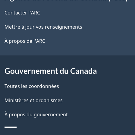
propos
r
d
de
e
Contacter l’ARC
e
r
ce
Mettre à jour vos renseignements
l
é
site
t
À propos de l'ARC
a
r
p
o
a
a
Gouvernement du Canada
c
g
Toutes les coordonnées
t
e
i
Ministères et organismes
o
À propos du gouvernement
n
s
u