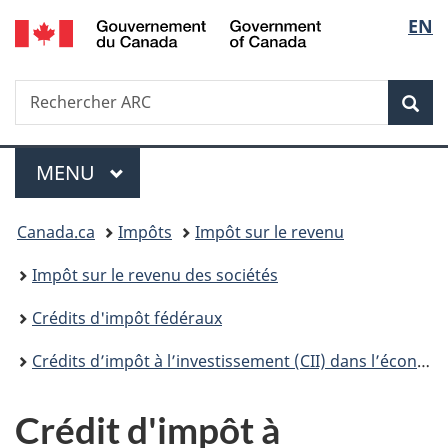
/
Sélec
EN
Passer
Passer
Passer
Government
au
à
à
de
of
contenu
«
la
Canada
Recherche
Rechercher
principal
Au
version
Rec
la
ARC
sujet
HTML
du
simplifiée
langu
Menu
gouvernement
MENU
PRINCIPAL
»
Vous
Canada.ca
Impôts
Impôt sur le revenu
êtes
Impôt sur le revenu des sociétés
ici :
Crédits d'impôt fédéraux
Crédits d’impôt à l’investissement (CII) dans l’économie propre
Crédit d'impôt à