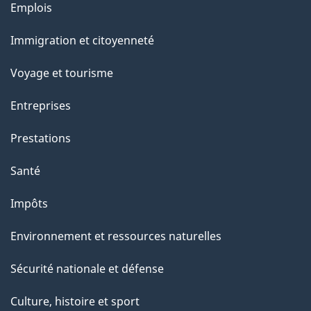
Thèmes
Emplois
r
et
c
Immigration et citoyenneté
sujets
e
Voyage et tourisme
t
t
Entreprises
e
Prestations
p
a
Santé
g
Impôts
e
Environnement et ressources naturelles
Sécurité nationale et défense
Culture, histoire et sport