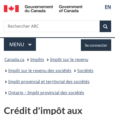
/
Sélec
EN
Passer
Passer
Passer
Government
au
à
à
de
of
contenu
«
la
Canada
Recherche
Rechercher
principal
Au
version
Rec
la
ARC
sujet
HTML
du
simplifiée
langu
Menu
Se
gouvernement
MENU
PRINCIPAL
Se connecter
»
connecter
Vous
Canada.ca
Impôts
Impôt sur le revenu
êtes
Impôt sur le revenu des sociétés
Sociétés
ici :
Impôt provincial et territorial des sociétés
Ontario – Impôt provincial des sociétés
Crédit d'impôt aux