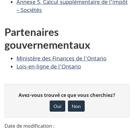
Annexe 5, Calcul supplémentaire de l'impôt
– Sociétés
Partenaires
gouvernementaux
Ministère des Finances de l'Ontario
Lois-en-ligne de l'Ontario
D
D
Avez-vous trouvé ce que vous cherchiez?
é
o
Oui
Non
n
t
n
a
e