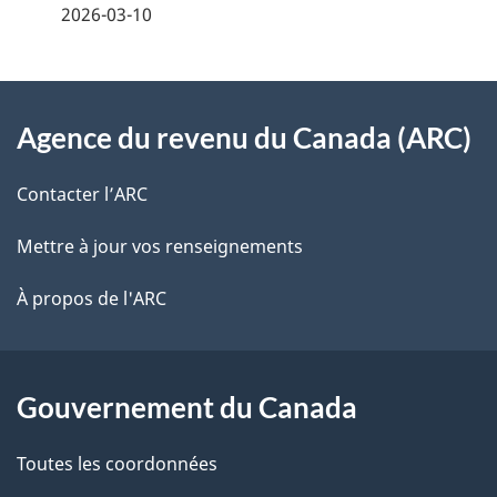
2026-03-10
i
z
v
l
o
À
s
t
Agence du revenu du Canada (ARC)
propos
r
d
de
e
Contacter l’ARC
e
r
ce
Mettre à jour vos renseignements
l
é
site
t
À propos de l'ARC
a
r
p
o
a
a
Gouvernement du Canada
c
g
Toutes les coordonnées
t