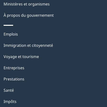
e
i
Ministères et organismes
o
À propos du gouvernement
n
s
u
Thèmes
Emplois
r
et
c
Immigration et citoyenneté
sujets
e
Voyage et tourisme
t
t
Entreprises
e
Prestations
p
a
Santé
g
Impôts
e