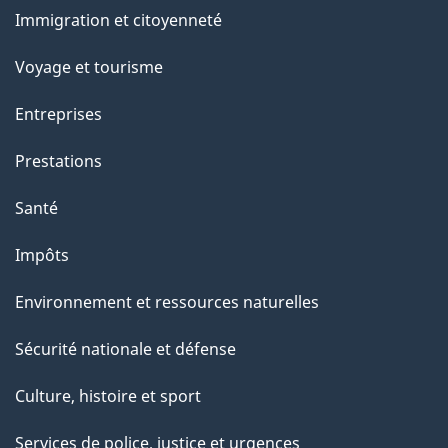
et
c
Immigration et citoyenneté
sujets
e
Voyage et tourisme
t
t
Entreprises
e
Prestations
p
a
Santé
g
Impôts
e
Environnement et ressources naturelles
Sécurité nationale et défense
Culture, histoire et sport
Services de police, justice et urgences