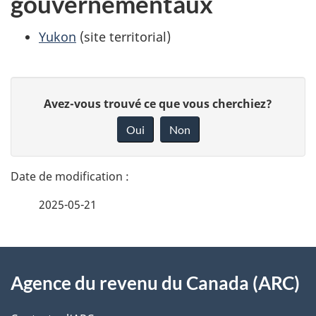
gouvernementaux
Yukon
(site territorial)
D
D
Avez-vous trouvé ce que vous cherchiez?
é
o
Oui
Non
n
t
n
a
e
2025-05-21
i
z
v
l
o
À
s
t
Agence du revenu du Canada (ARC)
propos
r
d