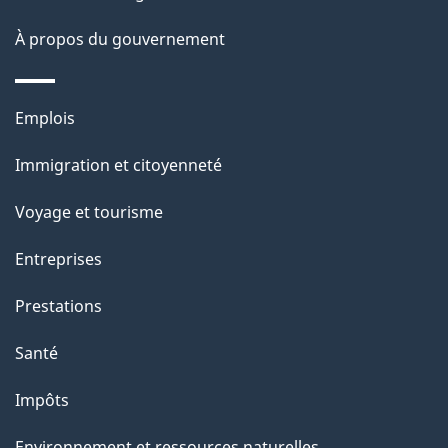
o
À propos du gouvernement
n
s
u
Thèmes
Emplois
r
et
c
Immigration et citoyenneté
sujets
e
Voyage et tourisme
t
t
Entreprises
e
Prestations
p
a
Santé
g
Impôts
e
Environnement et ressources naturelles