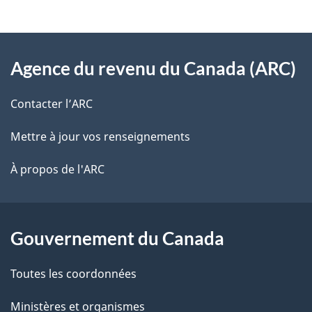
v
l
o
À
s
t
Agence du revenu du Canada (ARC)
propos
r
d
de
e
Contacter l’ARC
e
r
ce
Mettre à jour vos renseignements
l
é
site
t
À propos de l'ARC
a
r
p
o
a
a
Gouvernement du Canada
c
g
Toutes les coordonnées
t
e
i
Ministères et organismes