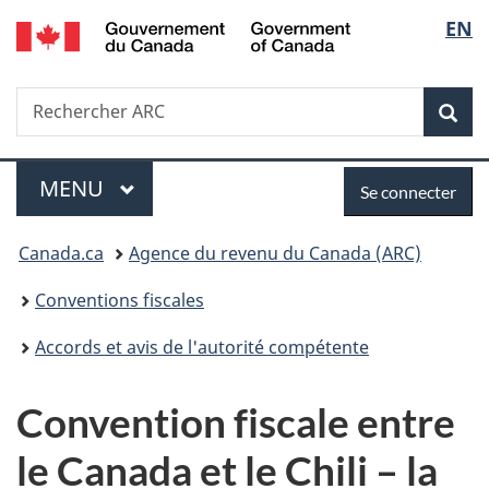
/
Sélec
EN
Passer
Passer
Passer
Government
au
à
à
de
of
contenu
«
la
Canada
Recherche
Rechercher
principal
Au
version
Rec
la
ARC
sujet
HTML
du
simplifiée
langu
Menu
Se
gouvernement
MENU
PRINCIPAL
Se connecter
»
connecter
Vous
Canada.ca
Agence du revenu du Canada (ARC)
êtes
Conventions fiscales
ici :
Accords et avis de l'autorité compétente
Convention fiscale entre
le Canada et le Chili – la