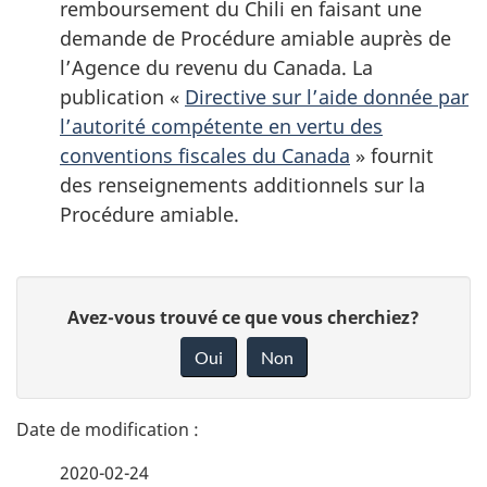
remboursement du Chili en faisant une
demande de Procédure amiable auprès de
l’Agence du revenu du Canada. La
publication «
Directive sur l’aide donnée par
l’autorité compétente en vertu des
conventions fiscales du Canada
» fournit
des renseignements additionnels sur la
Procédure amiable.
D
D
Avez-vous trouvé ce que vous cherchiez?
é
o
Oui
Non
n
t
n
a
e
2020-02-24
i
z