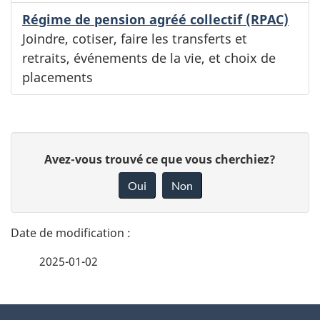
Régime de pension agréé collectif (RPAC)
Joindre, cotiser, faire les transferts et
retraits, événements de la vie, et choix de
placements
D
D
Avez-vous trouvé ce que vous cherchiez?
é
o
Oui
Non
n
t
n
a
e
2025-01-02
i
z
v
l
o
À