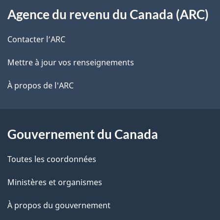
s
t
Agence du revenu du Canada (ARC)
propos
r
d
de
e
Contacter l’ARC
e
r
ce
Mettre à jour vos renseignements
l
é
site
t
À propos de l'ARC
a
r
p
o
a
a
Gouvernement du Canada
c
g
Toutes les coordonnées
t
e
i
Ministères et organismes
o
À propos du gouvernement
n