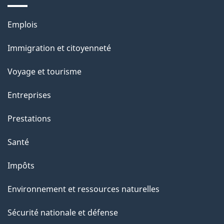
s
u
Thèmes
Emplois
r
et
c
Immigration et citoyenneté
sujets
e
Voyage et tourisme
t
t
Entreprises
e
Prestations
p
a
Santé
g
Impôts
e
Environnement et ressources naturelles
Sécurité nationale et défense