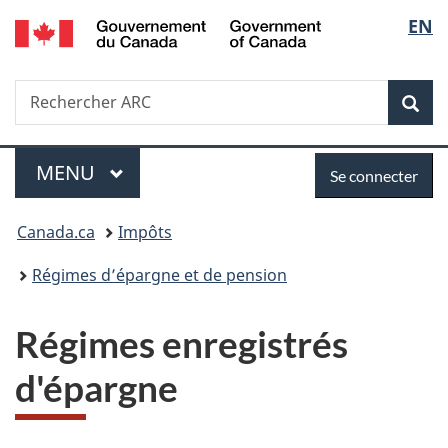
/
Sélec
EN
Passer
Passer
Passer
Government
au
à
à
de
of
contenu
«
la
Canada
Recherche
Rechercher
principal
Au
version
Rec
la
ARC
sujet
HTML
du
simplifiée
langu
Menu
Se
gouvernement
MENU
PRINCIPAL
Se connecter
»
connecter
Vous
Canada.ca
Impôts
êtes
Régimes d’épargne et de pension
ici :
Régimes enregistrés
d'épargne