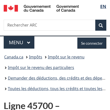
/
Sélec
EN
Passer
Passer
Passer
Government
au
à
à
de
of
contenu
«
la
Canada
Recherche
Rechercher
principal
Au
version
Rec
la
ARC
sujet
HTML
du
simplifiée
langu
Menu
Se
gouvernement
MENU
PRINCIPAL
Se connecter
»
connecter
Vous
Canada.ca
Impôts
Impôt sur le revenu
êtes
Impôt sur le revenu des particuliers
ici :
Demander des déductions, des crédits et des dépenses
Toutes les déductions, tous les crédits et toutes les dépenses
Ligne 45700 –