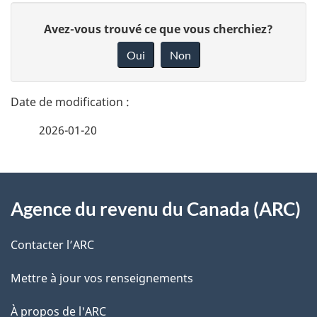
D
D
Avez-vous trouvé ce que vous cherchiez?
é
o
Oui
Non
n
t
n
a
e
2026-01-20
i
z
v
l
o
À
s
t
Agence du revenu du Canada (ARC)
propos
r
d
de
e
Contacter l’ARC
e
r
ce
Mettre à jour vos renseignements
l
é
site
t
À propos de l'ARC