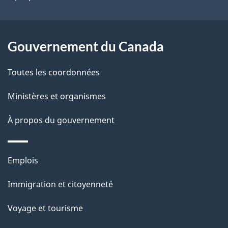
a
r
p
o
a
a
Gouvernement du Canada
c
g
Toutes les coordonnées
t
e
i
Ministères et organismes
o
À propos du gouvernement
n
s
u
Thèmes
Emplois
r
et
c
Immigration et citoyenneté
sujets
e
Voyage et tourisme
t