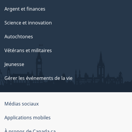
Argent et finances
Science et innovation
Autochtones
Vétérans et militaires
Jeunesse
Gérer les événements de la vie
Organisation
Médias sociaux
du
Applications mobiles
gouvernement
À propos de Canada.ca