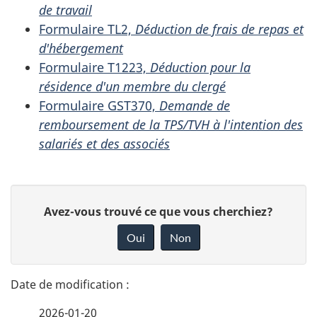
de travail
Formulaire TL2,
Déduction de frais de repas et
d'hébergement
Formulaire T1223,
Déduction pour la
résidence d'un membre du clergé
Formulaire GST370,
Demande de
remboursement de la TPS/TVH à l'intention des
salariés et des associés
D
D
Avez-vous trouvé ce que vous cherchiez?
é
o
Oui
Non
n
t
n
a
e
2026-01-20