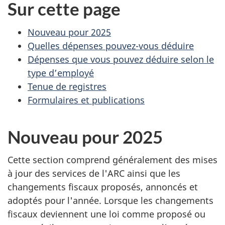
Sur cette page
e
v
s
e
Nouveau pour 2025
Quelles dépenses pouvez-vous déduire
d
n
Dépenses que vous pouvez déduire selon le
type d’employé
é
u
Tenue de registres
p
d
Formulaires et publications
e
e
Nouveau pour 2025
n
s
Cette section comprend généralement des mises
s
p
à jour des services de l'ARC ainsi que les
e
a
changements fiscaux proposés, annoncés et
adoptés pour l'année. Lorsque les changements
s
r
fiscaux deviennent une loi comme proposé ou