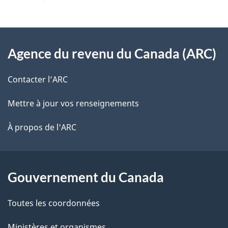
i
z
v
l
o
À
s
t
Agence du revenu du Canada (ARC)
propos
r
d
de
e
Contacter l’ARC
e
r
ce
Mettre à jour vos renseignements
l
é
site
t
À propos de l'ARC
a
r
p
o
a
a
Gouvernement du Canada
c
g
Toutes les coordonnées
t
e
i
Ministères et organismes