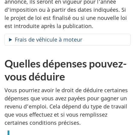
annoncé, ils seront en vigueur pour l'année
d
t
d'imposition ou à partir des dates indiquées. Si
'
i
le projet de loi est finalisé ou si une nouvelle loi
est introduite après la publication.
e
c
Frais de véhicule à moteur
m
u
p
l
Quelles dépenses pouvez-
l
i
vous déduire
o
e
Vous pourriez avoir le droit de déduire certaines
i
r
dépenses que vous avez payées pour gagner un
revenu d’emploi. Cela dépend du type de travail
s
que vous effectuez et si vous remplissez
certaines conditions précises.