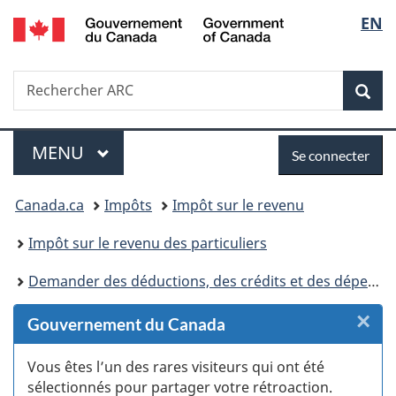
/
Sélec
EN
Passer
Passer
Passer
Passer
Government
au
au
à
à
de
of
Gestionnaire
contenu
«
la
Canada
Recherche
Rechercher
des
principal
Au
version
Rec
la
ARC
Invitations
sujet
HTML
du
simplifiée
langu
Menu
Se
gouvernement
MENU
PRINCIPAL
Se connecter
»
connecter
Vous
Canada.ca
Impôts
Impôt sur le revenu
êtes
Impôt sur le revenu des particuliers
ici :
Demander des déductions, des crédits et des dépenses
×
F
Gouvernement du Canada
:
Vous êtes l’un des rares visiteurs qui ont été
sélectionnés pour partager votre rétroaction.