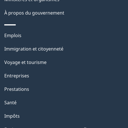
o
À propos du gouvernement
n
s
u
Thèmes
Emplois
r
et
c
Immigration et citoyenneté
sujets
e
Voyage et tourisme
t
t
Entreprises
e
Prestations
p
a
Santé
g
Impôts
e