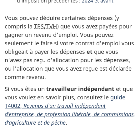
d'imposition précédentes :
2024 et avant
2
p
Vous pouvez déduire certaines dépenses (y
2
ô
compris la
TPS/TVH
) que vous avez payées pour
9
gagner un revenu d'emploi. Vous pouvez
t
seulement le faire si votre contrat d’emploi vous
0
s
obligeait à payer les dépenses
et
que vous
n'avez pas reçu d'allocation pour les dépenses,
0
u
ou l'allocation que vous avez reçue est déclarée
–
r
comme revenu.
Si vous êtes un
travailleur indépendant
et que
A
l
vous voulez en savoir plus, consultez le
guide
u
e
T4002,
Revenus d'un travail indépendant
d’entreprise, de profession libérale, de commissions,
t
r
d’agriculture et de pêche
.
r
e