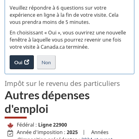
S
Veuillez répondre à 6 questions sur votre
d
expérience en ligne à la fin de votre visite. Cela
vous prendra moins de 5 minutes.
si
En choisissant « Oui », vous ouvrirez une nouvelle
w
fenêtre à laquelle vous pourrez revenir une fois
votre visite à Canada.ca terminée.
(t
Oui
accéder
Non
d
au
je
.
sondage.
ne
L
Impôt sur le revenu des particuliers
veux
i
Autres dépenses
pas
participer
g
d'emploi
–
au
sondage
n
I
du
Fédéral :
Ligne 22900
site
e
Année d'imposition :
2025
|
Années
m
web,