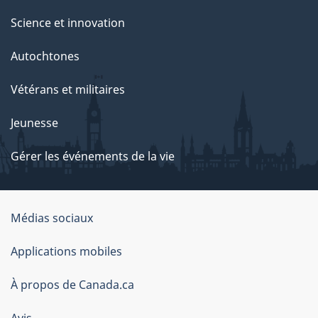
Science et innovation
Autochtones
Vétérans et militaires
Jeunesse
Gérer les événements de la vie
Organisation
Médias sociaux
du
Applications mobiles
gouvernement
du
À propos de Canada.ca
Canada
Avis