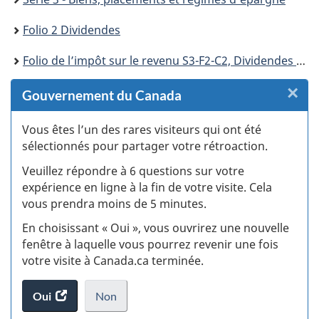
Folio 2 Dividendes
Folio de l’impôt sur le revenu S3-F2-C2, Dividendes imposables provenant de sociétés résidant au Canada
×
F
Gouvernement du Canada
:
Vous êtes l’un des rares visiteurs qui ont été
sélectionnés pour partager votre rétroaction.
S
Veuillez répondre à 6 questions sur votre
d
expérience en ligne à la fin de votre visite. Cela
vous prendra moins de 5 minutes.
fi
En choisissant « Oui », vous ouvrirez une nouvelle
d
fenêtre à laquelle vous pourrez revenir une fois
votre visite à Canada.ca terminée.
vi
Oui
accéder
Non
(t
au
je
.