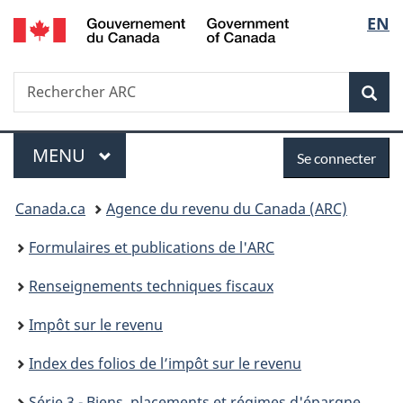
/
Sélec
EN
Passer
Passer
Passer
Passer
Government
au
au
à
à
de
of
Gestionnaire
contenu
«
la
Canada
Recherche
Rechercher
des
principal
Au
version
Rec
la
ARC
Invitations
sujet
HTML
du
simplifiée
langu
Menu
Se
gouvernement
MENU
PRINCIPAL
Se connecter
»
connecter
Vous
Canada.ca
Agence du revenu du Canada (ARC)
êtes
Formulaires et publications de l'ARC
ici :
Renseignements techniques fiscaux
Impôt sur le revenu
Index des folios de l’impôt sur le revenu
Série 3 - Biens, placements et régimes d'épargne