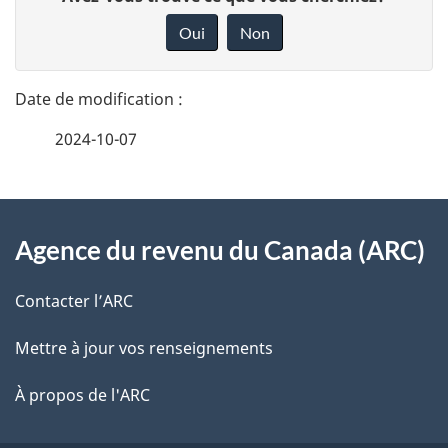
é
o
Oui
Non
n
t
n
a
e
2024-10-07
i
z
v
l
o
À
s
t
Agence du revenu du Canada (ARC)
propos
r
d
de
e
Contacter l’ARC
e
r
ce
Mettre à jour vos renseignements
l
é
site
t
À propos de l'ARC
a
r