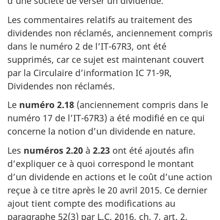
d’une société de verser un dividende.
Les commentaires relatifs au traitement des
dividendes non réclamés, anciennement compris
dans le
numéro 2
de l’IT-67R3
, ont été
supprimés, car ce sujet est maintenant couvert
par la Circulaire
d’information IC 71-9R
,
Dividendes non réclamés.
Le
numéro 2.18
(anciennement compris dans le
numéro 17
de l’IT-67R3)
a été modifié en ce qui
concerne la notion d’un dividende en nature.
Les
numéros 2.20
à
2.23
ont été ajoutés afin
d’expliquer ce à quoi correspond le montant
d’un dividende en actions et le coût d’une action
reçue à ce titre après
le 20 avril 2015
. Ce dernier
ajout tient compte des modifications au
paragraphe 52(3)
par
L.C. 2016
,
ch. 7
,
art. 2
,