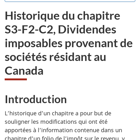
sondage.
ne
d
Historique du chapitre
veux
pas
S3-F2-C2, Dividendes
participer
au
imposables provenant de
sondage
du
sociétés résidant au
site
web,
Canada
Introduction
L’historique d’un chapitre a pour but de
souligner les modifications qui ont été
apportées à l’information contenue dans un
chapitre d’un folio de l’impôt sur le revenu, y