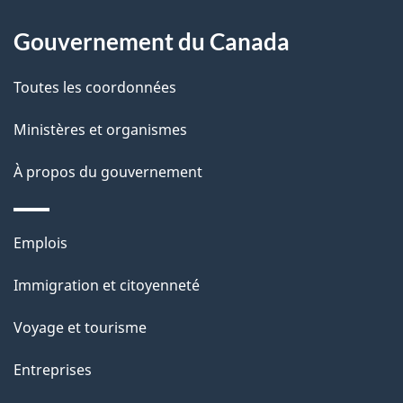
p
o
a
a
Gouvernement du Canada
c
g
Toutes les coordonnées
t
e
i
Ministères et organismes
o
À propos du gouvernement
n
s
u
Thèmes
Emplois
r
et
c
Immigration et citoyenneté
sujets
e
Voyage et tourisme
t
t
Entreprises
e