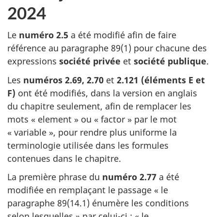
2024
Le
numéro 2.5
a été modifié afin de faire
référence au
paragraphe 89(1)
pour chacune des
expressions
société privée
et
société publique
.
Les
numéros 2.69, 2.70
et
2.121 (éléments E et
F)
ont été modifiés, dans la version en anglais
du chapitre seulement, afin de remplacer les
mots
« element »
ou
« factor »
par le mot
« variable »
, pour rendre plus uniforme la
terminologie utilisée dans les formules
contenues dans le chapitre.
La première phrase du
numéro 2.77
a été
modifiée en remplaçant le passage
« le
paragraphe 89(14.1)
énumère les conditions
selon
lesquelles »
par
celui-ci :
« le