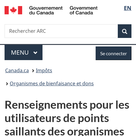
/
Sélec
EN
Passer
Passer
Passer
Government
au
à
à
de
of
contenu
«
la
Canada
Recherche
Rechercher
principal
Au
version
Rec
la
ARC
sujet
HTML
du
simplifiée
langu
Menu
Se
gouvernement
MENU
PRINCIPAL
Se connecter
»
connecter
Vous
Canada.ca
Impôts
êtes
Organismes de bienfaisance et dons
ici :
Renseignements pour les
utilisateurs de points
saillants des organismes