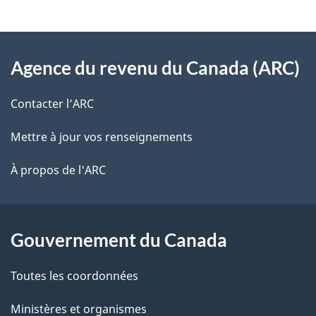
v
l
o
À
s
t
Agence du revenu du Canada (ARC)
propos
r
d
de
e
Contacter l’ARC
e
r
ce
Mettre à jour vos renseignements
l
é
site
t
À propos de l'ARC
a
r
p
o
a
a
Gouvernement du Canada
c
g
Toutes les coordonnées
t
e
i
Ministères et organismes