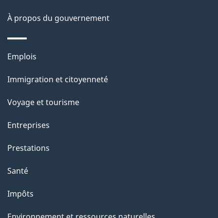
o
À propos du gouvernement
n
s
u
Thèmes
Emplois
r
et
c
Immigration et citoyenneté
sujets
e
Voyage et tourisme
t
t
Entreprises
e
Prestations
p
a
Santé
g
Impôts
e
Environnement et ressources naturelles