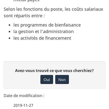
Selon les fonctions du poste, les coûts salariaux
sont répartis entre :
les programmes de bienfaisance
la gestion et l’administration
les activités de financement
D
D
Avez-vous trouvé ce que vous cherchiez?
é
o
Oui
Non
n
t
n
a
e
2019-11-27
i
z