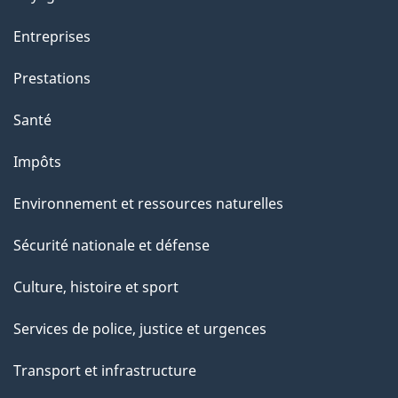
t
t
Entreprises
e
Prestations
p
a
Santé
g
Impôts
e
Environnement et ressources naturelles
Sécurité nationale et défense
Culture, histoire et sport
Services de police, justice et urgences
Transport et infrastructure