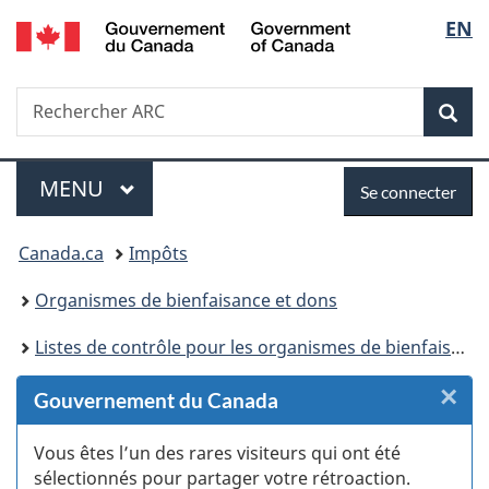
/
Sélec
EN
Passer
Passer
Passer
Passer
Government
au
au
à
à
de
of
Gestionnaire
contenu
«
la
Canada
Recherche
Rechercher
des
principal
Au
version
Rec
la
ARC
Invitations
sujet
HTML
du
simplifiée
langu
Menu
Se
gouvernement
MENU
PRINCIPAL
Se connecter
»
connecter
Vous
Canada.ca
Impôts
êtes
Organismes de bienfaisance et dons
ici :
Listes de contrôle pour les organismes de bienfaisance
×
F
Gouvernement du Canada
:
Vous êtes l’un des rares visiteurs qui ont été
sélectionnés pour partager votre rétroaction.