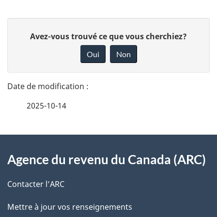
D
D
Avez-vous trouvé ce que vous cherchiez?
é
o
Oui
Non
n
t
n
a
e
2025-10-14
i
z
v
l
o
À
s
t
Agence du revenu du Canada (ARC)
propos
r
d
de
e
Contacter l’ARC
e
r
ce
Mettre à jour vos renseignements
l
é