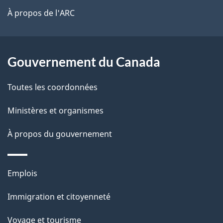
site
t
À propos de l'ARC
a
r
p
o
a
a
Gouvernement du Canada
c
g
Toutes les coordonnées
t
e
i
Ministères et organismes
o
À propos du gouvernement
n
s
u
Thèmes
Emplois
r
et
c
Immigration et citoyenneté
sujets
e
Voyage et tourisme