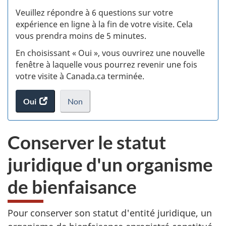
S
Veuillez répondre à 6 questions sur votre
d
expérience en ligne à la fin de votre visite. Cela
vous prendra moins de 5 minutes.
si
En choisissant « Oui », vous ouvrirez une nouvelle
w
fenêtre à laquelle vous pourrez revenir une fois
votre visite à Canada.ca terminée.
(t
Oui
accéder
Non
d
au
je
.
sondage.
ne
Conserver le statut
veux
pas
juridique d'un organisme
participer
au
de bienfaisance
sondage
du
site
Pour conserver son statut d'entité juridique, un
web,