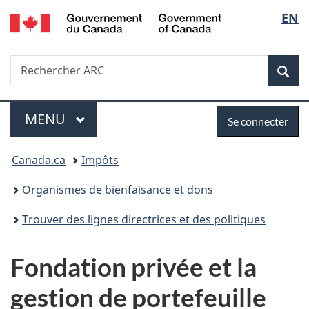
/
Sélec
EN
Passer
Passer
Passer
Government
au
à
à
de
of
contenu
«
la
Canada
Recherche
Rechercher
principal
Au
version
Rec
la
ARC
sujet
HTML
du
simplifiée
langu
Menu
Se
gouvernement
MENU
PRINCIPAL
Se connecter
»
connecter
Vous
Canada.ca
Impôts
êtes
Organismes de bienfaisance et dons
ici :
Trouver des lignes directrices et des politiques
Fondation privée et la
gestion de portefeuille