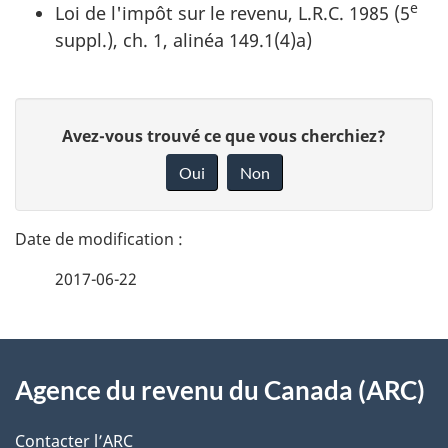
e
Loi de l'impôt sur le revenu, L.R.C. 1985 (5
suppl.), ch. 1, alinéa 149.1(4)a)
D
D
Avez-vous trouvé ce que vous cherchiez?
é
o
Oui
Non
n
t
n
a
e
2017-06-22
i
z
v
l
o
À
s
t
Agence du revenu du Canada (ARC)
propos
r
d
de
e
Contacter l’ARC