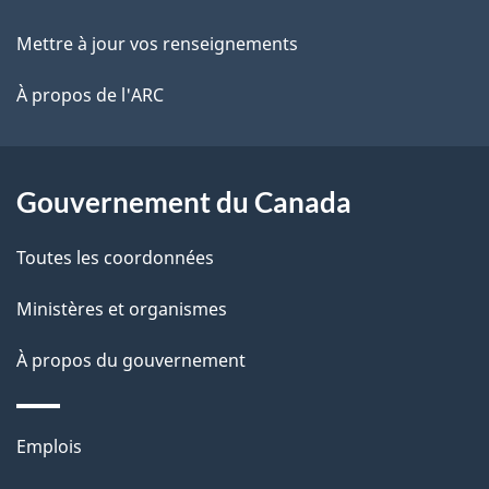
e
r
ce
Mettre à jour vos renseignements
l
é
site
t
À propos de l'ARC
a
r
p
o
a
a
Gouvernement du Canada
c
g
Toutes les coordonnées
t
e
i
Ministères et organismes
o
À propos du gouvernement
n
s
u
Thèmes
Emplois
r
et