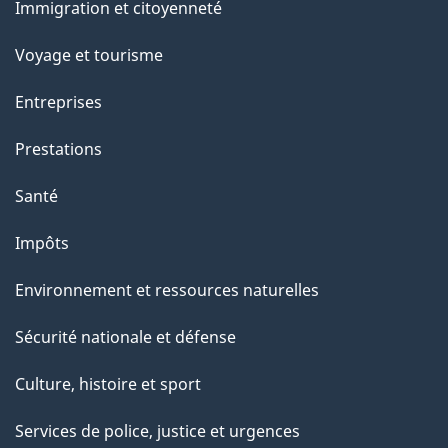
c
Immigration et citoyenneté
sujets
e
Voyage et tourisme
t
t
Entreprises
e
Prestations
p
a
Santé
g
Impôts
e
Environnement et ressources naturelles
Sécurité nationale et défense
Culture, histoire et sport
Services de police, justice et urgences