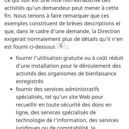
Ce qui suit est une liste non exhaustive des
activités qu'un demandeur peut mener à cette
fin. Nous tenons à faire remarquer que ces
exemples constituent de brèves descriptions et
que, dans le cadre d'une demande, la Direction
exigerait normalement plus de détails qu'il n'en
Note de bas de page
6
est fourni ci-dessous
:
fournir l'utilisation gratuite ou à coût réduit
d'une installation pour le déroulement des
activités des organismes de bienfaisance
enregistrés
fournir des services administratifs
spécialisés, tel qu'un site Web pour
recueillir en toute sécurité des dons en
ligne, des services spécialisés de
technologie de l'information, des services
juridiques ou de comptabilité, la