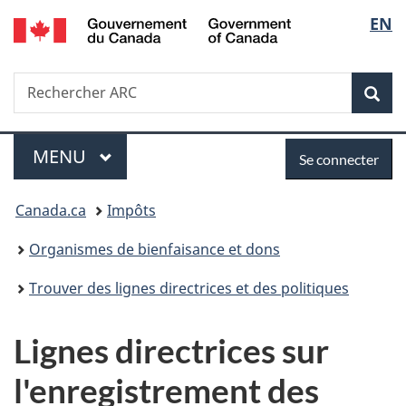
/
Sélec
EN
Passer
Passer
Passer
Government
au
à
à
de
of
contenu
«
la
Canada
Recherche
Rechercher
principal
Au
version
Rec
la
ARC
sujet
HTML
du
simplifiée
langu
Menu
Se
gouvernement
MENU
PRINCIPAL
Se connecter
»
connecter
Vous
Canada.ca
Impôts
êtes
Organismes de bienfaisance et dons
ici :
Trouver des lignes directrices et des politiques
Lignes directrices sur
l'enregistrement des