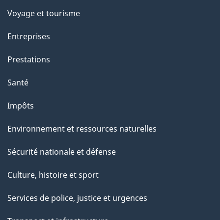
e
Voyage et tourisme
t
t
Entreprises
e
Prestations
p
a
Santé
g
Impôts
e
Environnement et ressources naturelles
Sécurité nationale et défense
Culture, histoire et sport
Services de police, justice et urgences