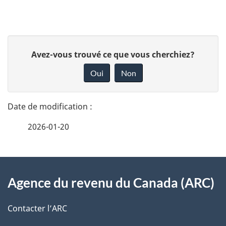
v
i
D
g
D
Avez-vous trouvé ce que vous cherchiez?
é
a
o
Oui
Non
n
t
t
n
a
i
e
2026-01-20
i
z
o
v
l
n
o
À
s
d
t
Agence du revenu du Canada (ARC)
propos
r
d
u
de
e
Contacter l’ARC
e
d
r