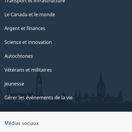
Transport et infrastructure
Le Canada et le monde
Argent et finances
Science et innovation
Autochtones
Vétérans et militaires
Jeunesse
Gérer les événements de la vie
Organisation
Médias sociaux