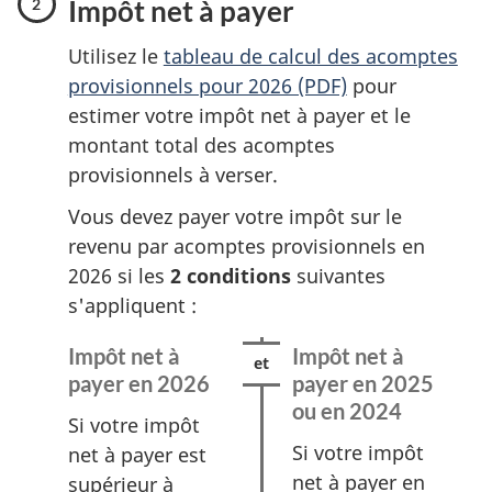
Impôt net à payer
n
2
1
d
Utilisez le
tableau de calcul des acomptes
d
e
provisionnels pour 2026 (PDF)
pour
e
2
estimer votre impôt net à payer et le
2
montant total des acomptes
provisionnels à verser.
Vous devez payer votre impôt sur le
revenu par acomptes provisionnels en
2026 si les
2 conditions
suivantes
s'appliquent :
Impôt net à
Impôt net à
payer en 2026
payer en 2025
ou
en 2024
Si votre impôt
Si votre impôt
net à payer est
net à payer en
supérieur à