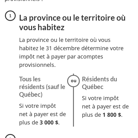
La province ou le territoire où
vous habitez
La province ou le territoire où vous
habitez le
31 décembre
détermine votre
impôt net à payer par acomptes
provisionnels.
Tous les
Résidents du
résidents (sauf le
Québec
:
Québec)
:
O
Si votre impôt
O
p
Si votre impôt
net à payer est de
p
t
net à payer est de
plus de
1 800 $
.
t
i
plus de
3 000 $
.
i
o
o
n