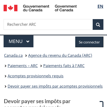
/
Sélec
EN
Passer
Passer
Passer
Passer
Government
au
à
à
à
de
of
contenu
:
«
la
Canada
Recherche
Rechercher
principal
Devoir
Au
version
Rec
la
ARC
payer
sujet
HTML
ses
du
simplifiée
langu
Menu
Se
impôts
gouvernement
MENU
PRINCIPAL
Se connecter
par
»
connecter
Vous
acomptes
Canada.ca
Agence du revenu du Canada (ARC)
provisionnels
êtes
Paiements – ARC
Paiements faits à l'ARC
ici :
Acomptes provisionnels requis
Devoir payer ses impôts par acomptes provisionnels
Devoir payer ses impôts par