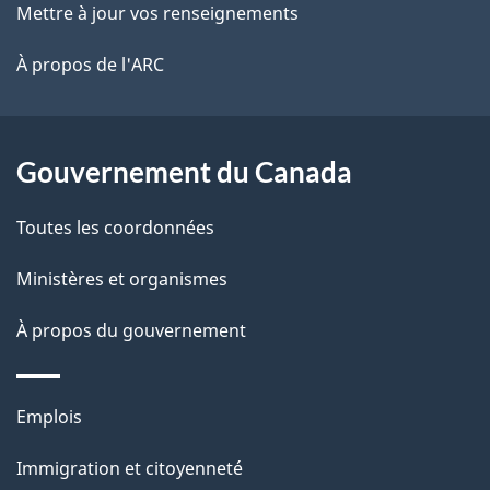
ce
Mettre à jour vos renseignements
l
é
o
site
t
À propos de l'ARC
a
c
r
p
u
o
a
a
Gouvernement du Canada
m
c
g
e
Toutes les coordonnées
t
e
n
i
Ministères et organismes
o
t
À propos du gouvernement
n
s
u
Thèmes
Emplois
r
et
c
Immigration et citoyenneté
sujets