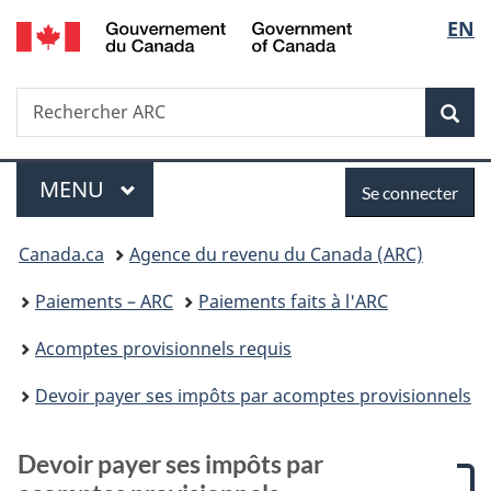
/
Sélec
EN
Passer
Passer
Passer
Passer
Government
au
à
à
à
de
of
contenu
:
«
la
Canada
Recherche
Rechercher
principal
Devoir
Au
version
Rec
la
ARC
payer
sujet
HTML
ses
du
simplifiée
langu
Menu
Se
impôts
gouvernement
MENU
PRINCIPAL
Se connecter
par
»
connecter
Vous
acomptes
Canada.ca
Agence du revenu du Canada (ARC)
provisionnels
êtes
Paiements – ARC
Paiements faits à l'ARC
ici :
Acomptes provisionnels requis
Devoir payer ses impôts par acomptes provisionnels
Devoir payer ses impôts par