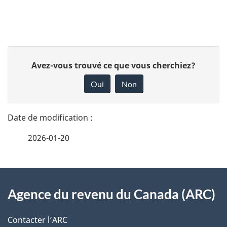
v
i
D
g
D
Avez-vous trouvé ce que vous cherchiez?
é
a
o
Oui
Non
n
t
t
n
a
i
e
2026-01-20
i
z
o
v
l
n
o
À
s
d
t
Agence du revenu du Canada (ARC)
propos
r
d
u
de
e
Contacter l’ARC