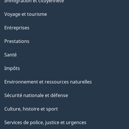
c
Immigration et citoyenneté
sujets
e
Voyage et tourisme
t
t
Entreprises
e
Prestations
p
a
Santé
g
Impôts
e
Environnement et ressources naturelles
Sécurité nationale et défense
Culture, histoire et sport
Services de police, justice et urgences