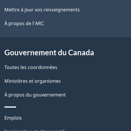
e
d
r
ce
Mettre à jour vos renseignements
l
é
o
site
t
À propos de l'ARC
a
c
r
p
u
o
a
a
Gouvernement du Canada
m
c
g
e
Toutes les coordonnées
t
e
n
i
Ministères et organismes
o
t
À propos du gouvernement
n
s
u
Thèmes
Emplois
r
et