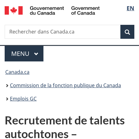
/
Sélec
EN
Passer
Passer
Passer
Government
au
à
à
de
of
contenu
«
la
Canada
Recherche
Rechercher
principal
Au
version
Rec
la
dans
sujet
HTML
Canada.ca
du
simplifiée
langu
Menu
gouvernement
MENU
PRINCIPAL
»
Vous
Canada.ca
êtes
Commission de la fonction publique du Canada
ici :
Emplois GC
Recrutement de talents
autochtones –