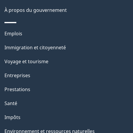
a
À propos du gouvernement
g
e
Thèmes
Emplois
et
Immigration et citoyenneté
sujets
Voyage et tourisme
Entreprises
Prestations
Santé
Impôts
Environnement et ressources naturelles