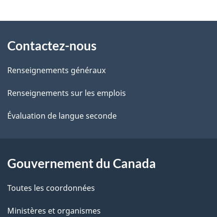
t
À
a
Contactez-nous
propos
i
de
l
Renseignements généraux
ce
s
Renseignements sur les emplois
site
d
Évaluation de langue seconde
e
l
Gouvernement du Canada
a
Toutes les coordonnées
p
Ministères et organismes