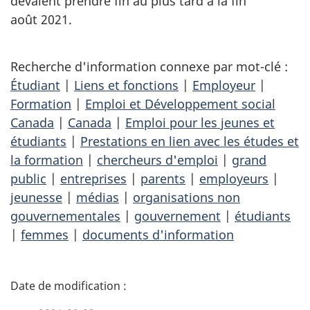
devaient prendre fin au plus tard à la fin
août 2021.
Recherche d'information connexe par mot-clé :
Étudiant
|
Liens et fonctions
|
Employeur
|
Formation
|
Emploi et Développement social
Canada
|
Canada
|
Emploi pour les jeunes et
étudiants
|
Prestations en lien avec les études et
la formation
|
chercheurs d'emploi
|
grand
public
|
entreprises
|
parents
|
employeurs
|
jeunesse
|
médias
|
organisations non
gouvernementales
|
gouvernement
|
étudiants
|
femmes
|
documents d'information
D