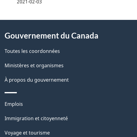
é
2021-02-03
t
À
a
Gouvernement du Canada
propos
i
de
l
Toutes les coordonnées
ce
s
Ministères et organismes
site
d
À propos du gouvernement
e
l
Thèmes
Emplois
et
a
Immigration et citoyenneté
sujets
p
Voyage et tourisme