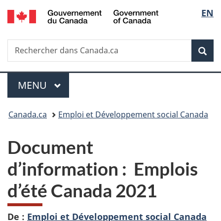
/
Sélec
EN
Passer
Passer
Passer
Government
au
à
à
de
of
contenu
«
la
Canada
Recherche
Rechercher
principal
Au
version
Rec
la
dans
sujet
HTML
Canada.ca
du
simplifiée
langu
Menu
gouvernement
MENU
PRINCIPAL
»
Vous
Canada.ca
Emploi et Développement social Canada
êtes
Document
ici :
d’information :
Emplois
d’été Canada 2021
De :
Emploi et Développement social Canada