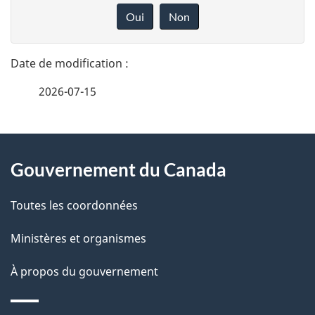
é
o
t
Oui
Non
n
t
i
n
a
e
o
2026-07-15
i
z
n
v
l
d
o
À
s
t
u
Gouvernement du Canada
propos
r
d
r
de
e
Toutes les coordonnées
e
r
a
ce
Ministères et organismes
l
é
p
site
t
À propos du gouvernement
a
p
r
p