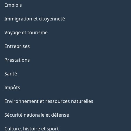
o
o
Thèmes
Emplois
a
a
et
r
c
Immigration et citoyenneté
g
sujets
t
t
Voyage et tourisme
e
i
o
Entreprises
n
Prestations
s
u
Santé
r
Impôts
c
e
Environnement et ressources naturelles
t
Sécurité nationale et défense
t
e
Culture, histoire et sport