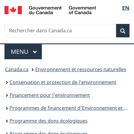
/
Sélec
EN
Passer
Passer
Passer
Government
au
à
à
de
of
contenu
«
la
Canada
Recherche
Rechercher
principal
Au
version
Rec
la
dans
sujet
HTML
Canada.ca
du
simplifiée
langu
Menu
gouvernement
MENU
PRINCIPAL
»
Vous
Canada.ca
Environnement et ressources naturelles
êtes
Conservation et protection de l'environnement
ici :
Financement pour l'environnement
Programmes de financement d'Environnement et Changement climatique Canada
Programme des dons écologiques
Programme des dons écologiques