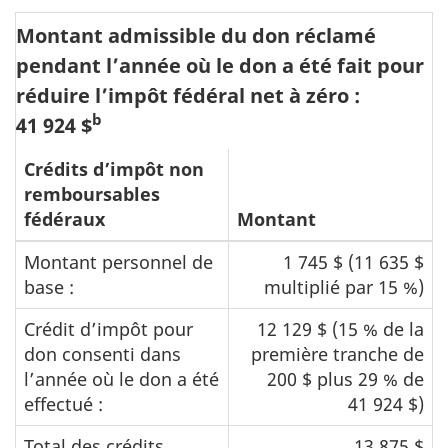
Montant admissible du don réclamé
pendant l’année où le don a été fait pour
réduire l’impôt fédéral net à zéro :
b
41 924 $
Crédits d’impôt non
remboursables
fédéraux
Montant
Montant personnel de
1 745 $ (11 635 $
base :
multiplié par 15 %)
Crédit d’impôt pour
12 129 $ (15 % de la
don consenti dans
première tranche de
l’année où le don a été
200 $ plus 29 % de
effectué :
41 924 $)
Total des crédits
13 875 $