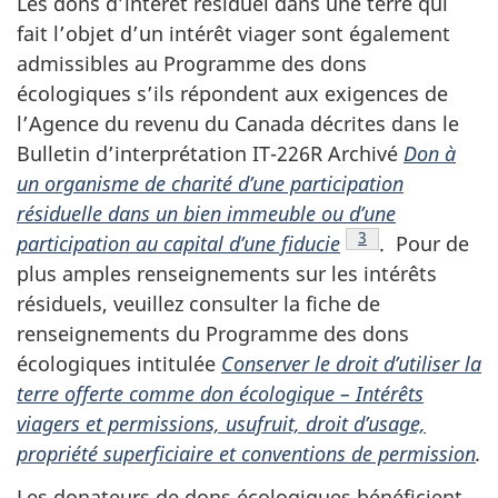
Les dons d’intérêt résiduel dans une terre qui
fait l’objet d’un intérêt viager sont également
admissibles au Programme des dons
écologiques s’ils répondent aux exigences de
l’Agence du revenu du Canada décrites dans le
Bulletin d’interprétation IT-226R Archivé
Don à
un organisme de charité d’une participation
résiduelle dans un bien immeuble ou d’une
Note de bas de pa
3
participation au capital d’une fiducie
. Pour de
plus amples renseignements sur les intérêts
résiduels, veuillez consulter la fiche de
renseignements du Programme des dons
écologiques intitulée
Conserver le droit d’utiliser la
terre offerte comme don écologique – Intérêts
viagers et permissions, usufruit, droit d’usage,
propriété superficiaire et conventions de permission
.
Les donateurs de dons écologiques bénéficient