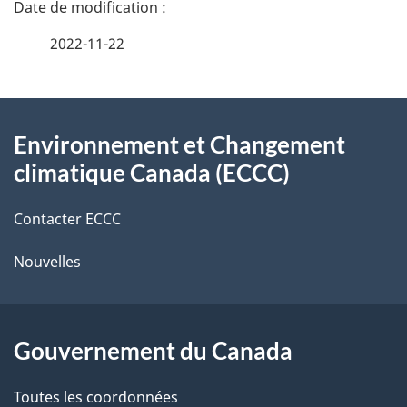
a
e
2022-11-22
i
z
v
l
o
À
s
t
Environnement et Changement
propos
r
d
climatique Canada (ECCC)
de
e
e
r
Contacter ECCC
ce
l
é
Nouvelles
site
t
a
r
p
o
Gouvernement du Canada
a
a
c
g
Toutes les coordonnées