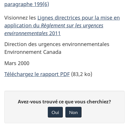
paragraphe 199(6)
Visionnez les
Lignes directrices pour la mise en
application du
Règlement sur les urgences
environnementales
2011
Direction des urgences environnementales
Environnement Canada
Mars 2000
Téléchargez le rapport PDF
(83,2 ko)
D
D
Avez-vous trouvé ce que vous cherchiez?
é
o
Oui
Non
n
t
n