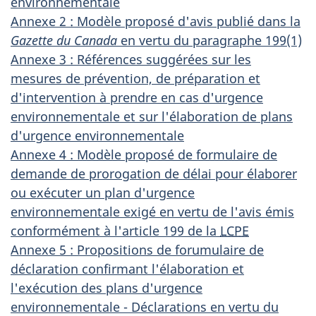
s
environnementale
u
Annexe 2 : Modèle proposé d'avis publié dans la
Gazette du Canada
en vertu du paragraphe 199(1)
n
Annexe 3 : Références suggérées sur les
d
mesures de prévention, de préparation et
o
d'intervention à prendre en cas d'urgence
c
environnementale et sur l'élaboration de plans
u
d'urgence environnementale
m
Annexe 4 : Modèle proposé de formulaire de
demande de prorogation de délai pour élaborer
e
ou exécuter un plan d'urgence
n
environnementale exigé en vertu de l'avis émis
t
conformément à l'article 199 de la
LCPE
Annexe 5 : Propositions de forumulaire de
déclaration confirmant l'élaboration et
l'exécution des plans d'urgence
environnementale - Déclarations en vertu du