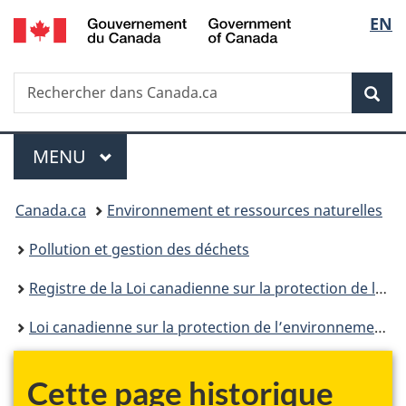
/
Sélec
EN
Passer
Passer
Passer
Government
au
à
à
de
of
contenu
«
la
Canada
Recherche
Rechercher
principal
Au
version
Rec
la
dans
sujet
HTML
Canada.ca
du
simplifiée
langu
Menu
gouvernement
MENU
PRINCIPAL
»
Vous
Canada.ca
Environnement et ressources naturelles
êtes
Pollution et gestion des déchets
ici :
Registre de la Loi canadienne sur la protection de l’environnement
Loi canadienne sur la protection de l’environnement : historique
Cette page historique