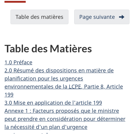
N
Table des matières
-
Page suivante
-
a
1.0
v
Préfac
i
Table des Matières
g
a
1.0 Préface
t
2.0 Résumé des dispositions en matière de
i
planification pour les urgences
environnementales de la
LCPE
, Partie 8, Article
o
199
n
3.0 Mise en application de l'article 199
d
Annexe 1 : Facteurs proposés que le ministre
a
peut prendre en considération pour déterminer
n
la nécessité d'un plan d'urgence