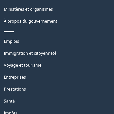
t
e
Ministères et organismes
i
o
À propos du gouvernement
n
s
Thèmes
u
Emplois
et
r
Immigration et citoyenneté
sujets
c
e
Voyage et tourisme
t
Entreprises
t
e
Prestations
p
Santé
a
g
Impôts