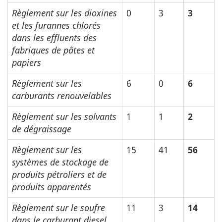
Règlement sur les dioxines
0
3
3
et les furannes chlorés
dans les effluents des
fabriques de pâtes et
papiers
Règlement sur les
6
0
6
carburants renouvelables
Règlement sur les solvants
1
1
2
de dégraissage
Règlement sur les
15
41
56
systèmes de stockage de
produits pétroliers et de
produits apparentés
Règlement sur le soufre
11
3
14
dans le carburant diesel