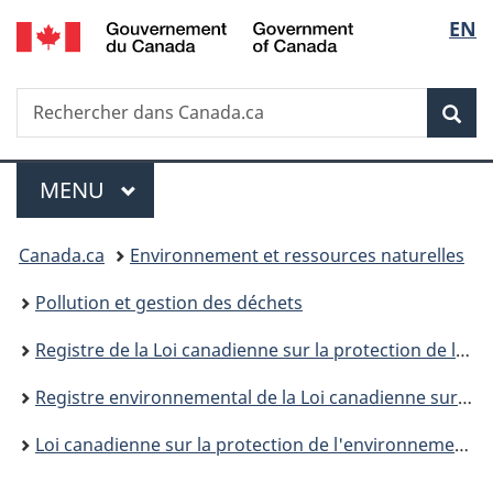
/
Sélec
EN
Passer
Passer
Passer
Government
au
à
à
de
of
contenu
«
la
Canada
Recherche
Rechercher
principal
Au
version
Rec
la
dans
sujet
HTML
Canada.ca
du
simplifiée
langu
Menu
gouvernement
MENU
PRINCIPAL
»
Vous
Canada.ca
Environnement et ressources naturelles
êtes
Pollution et gestion des déchets
ici :
Registre de la Loi canadienne sur la protection de l’environnement
Registre environnemental de la Loi canadienne sur la protection de l’environnement : publications
Loi canadienne sur la protection de l'environnement (1999) : rapport annuel au parlement pour avril 2020 à mars 2021