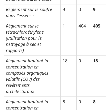
Règlement sur le soufre
9
0
9
dans l'essence
Règlement sur le
1
404
405
tétrachloroéthylène
(utilisation pour le
nettoyage à sec et
rapports)
Règlement limitant la
18
0
18
concentration en
composés organiques
volatils (COV) des
revêtements
architecturaux
Règlement limitant la
8
0
8
concentration en