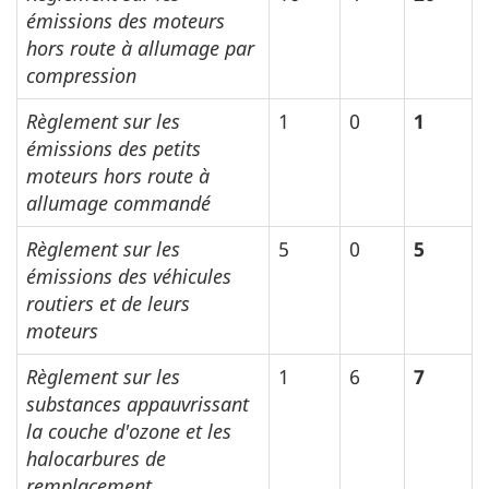
émissions des moteurs
hors route à allumage par
compression
Règlement sur les
1
0
1
émissions des petits
moteurs hors route à
allumage commandé
Règlement sur les
5
0
5
émissions des véhicules
routiers et de leurs
moteurs
Règlement sur les
1
6
7
substances appauvrissant
la couche d'ozone et les
halocarbures de
remplacement