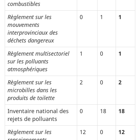
combustibles
Règlement sur les
0
1
1
mouvements
interprovinciaux des
déchets dangereux
Règlement multisectoriel
1
0
1
sur les polluants
atmosphériques
Règlement sur les
2
0
2
microbilles dans les
produits de toilette
Inventaire national des
0
18
18
rejets de polluants
Règlement sur les
12
0
12
renseignements