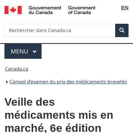
/
Sélec
EN
Passer
Passer
Passer
Government
au
à
à
de
of
contenu
«
la
Canada
Recherche
Rechercher
principal
Au
version
Rec
la
dans
sujet
HTML
Canada.ca
du
simplifiée
langu
Menu
gouvernement
MENU
PRINCIPAL
»
Vous
Canada.ca
êtes
Conseil d’examen du prix des médicaments brevetés
ici :
Veille des
médicaments mis en
marché, 6e édition