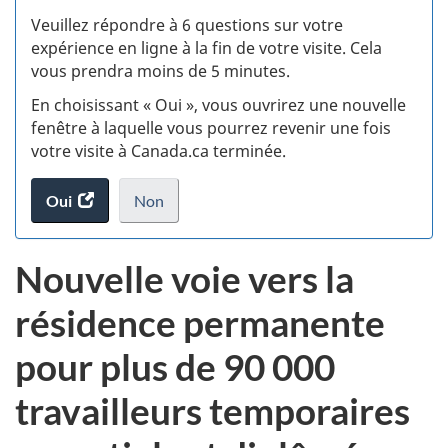
S
Veuillez répondre à 6 questions sur votre
d
expérience en ligne à la fin de votre visite. Cela
vous prendra moins de 5 minutes.
fi
En choisissant « Oui », vous ouvrirez une nouvelle
d
fenêtre à laquelle vous pourrez revenir une fois
votre visite à Canada.ca terminée.
vi
Oui
accéder
Non
(t
au
je
.
sondage.
ne
d
Nouvelle voie vers la
veux
pas
résidence permanente
participer
au
pour plus de 90 000
sondage
du
travailleurs temporaires
site
web,