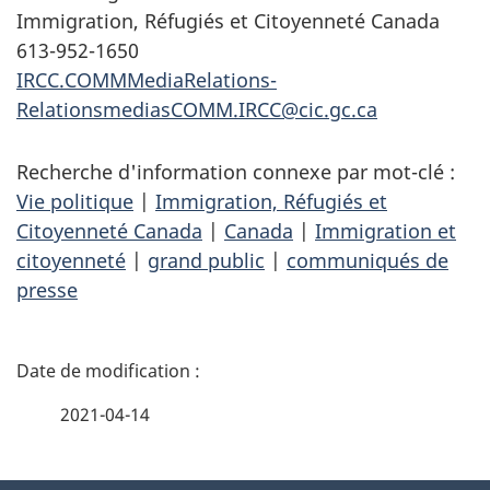
Immigration, Réfugiés et Citoyenneté Canada
613-952-1650
IRCC.COMMMediaRelations-
RelationsmediasCOMM.IRCC@cic.gc.ca
Recherche d'information connexe par mot-clé :
Vie politique
|
Immigration, Réfugiés et
Citoyenneté Canada
|
Canada
|
Immigration et
citoyenneté
|
grand public
|
communiqués de
presse
D
é
2021-04-14
t