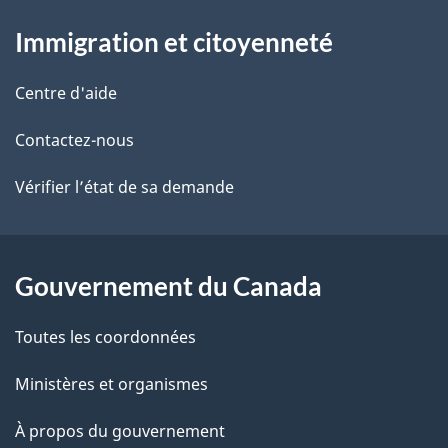
À
a
Immigration et citoyenneté
propos
i
de
l
Centre d'aide
ce
s
Contactez-nous
site
d
Vérifier l’état de sa demande
e
l
Gouvernement du Canada
a
Toutes les coordonnées
p
Ministères et organismes
a
À propos du gouvernement
g