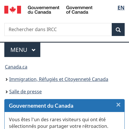
/
Sélec
EN
Passer
Passer
Passer
Passer
Government
au
au
à
à
de
of
Gestionnaire
contenu
«
la
Canada
Recherche
Rechercher
des
principal
Au
version
Rec
la
dans
Invitations
sujet
HTML
IRCC
du
simplifiée
langu
Menu
gouvernement
MENU
PRINCIPAL
»
Vous
Canada.ca
êtes
Immigration, Réfugiés et Citoyenneté Canada
ici :
Salle de presse
×
F
Gouvernement du Canada
:
Vous êtes l’un des rares visiteurs qui ont été
sélectionnés pour partager votre rétroaction.