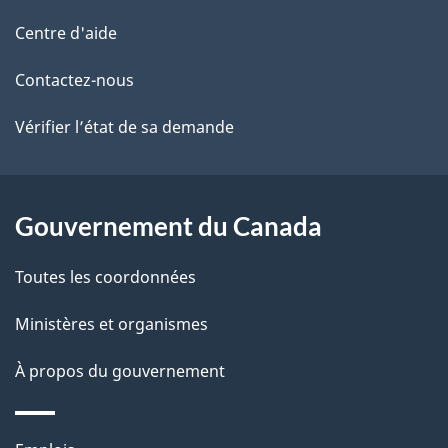
de
l
Centre d'aide
ce
s
Contactez-nous
site
d
Vérifier l’état de sa demande
e
l
Gouvernement du Canada
a
Toutes les coordonnées
p
Ministères et organismes
a
À propos du gouvernement
g
e