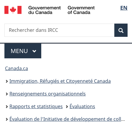
/
Sélec
EN
Passer
Passer
Passer
Government
au
à
à
de
of
contenu
«
la
Canada
Recherche
Rechercher
principal
Au
version
Rec
la
dans
sujet
HTML
IRCC
du
simplifiée
langu
Menu
gouvernement
MENU
PRINCIPAL
»
Vous
Canada.ca
êtes
Immigration, Réfugiés et Citoyenneté Canada
ici :
Renseignements organisationnels
Rapports et statistiques
Évaluations
Évaluation de l’Initiative de développement de collectivités accueillantes