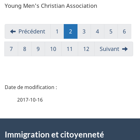
Young Men's Christian Association
Précédent
1
2
(présent)
3
4
5
6
7
8
9
10
11
12
Suivant
D
é
2017-10-16
t
À
a
Immigration et citoyenneté
propos
i