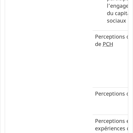
l’engagem
du capital
sociaux
Perceptions d
de
PCH
Perceptions d
Perceptions et
expériences de