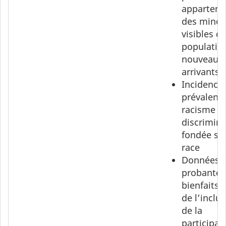
appartena
des minor
visibles d
populatio
nouveaux
arrivants
Incidence 
prévalenc
racisme et
discrimina
fondée sur
race
Données
probantes
bienfaits
de l’inclus
de la
participat