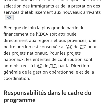
sélection des immigrants et de la prestation des
services d’établissement aux nouveaux arrivants
Note de bas de page
65
.
Bien que de loin la plus grande partie du
financement de l’
IDCA
soit attribuée
directement aux régions et aux provinces, une
petite portion est conservée à l’
AC
de
CIC
pour
des projets nationaux. Pour les projets
nationaux, les ententes de contribution sont
administrées à l’
AC
de
CIC
, par la Direction
générale de la gestion opérationnelle et de la
coordination.
Responsabilités dans le cadre du
programme