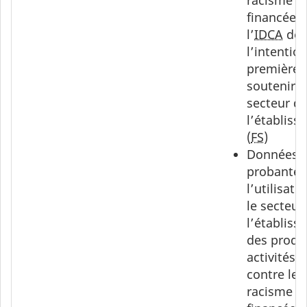
financées 
l’
IDCA
don
l’intentio
première 
soutenir l
secteur d
l’établiss
(
FS
)
Données
probantes
l’utilisati
le secteur
l’établiss
des produ
activités d
contre le
racisme