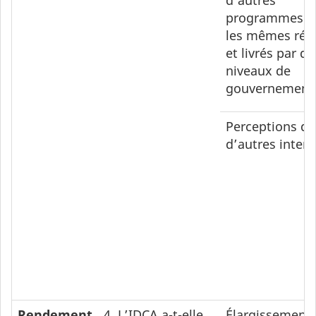
d’autres
programmes a
les mêmes résu
et livrés par d’
niveaux de
gouvernement
Perceptions d
d’autres inter
Rendement
4. L’
IDCA
a-t-elle
Élargissement