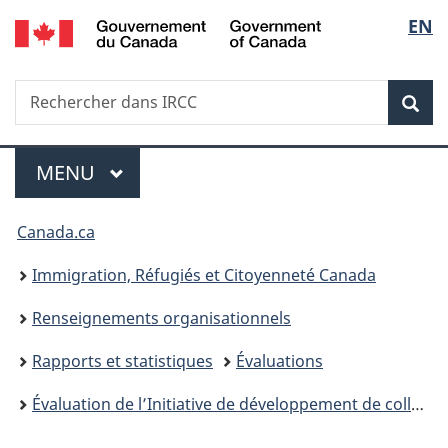
/
Sélec
EN
Passer
Passer
Passer
Government
au
à
à
de
of
contenu
«
la
Canada
Recherche
Rechercher
principal
Au
version
Rec
la
dans
sujet
HTML
IRCC
du
simplifiée
langu
Menu
gouvernement
MENU
PRINCIPAL
»
Vous
Canada.ca
êtes
Immigration, Réfugiés et Citoyenneté Canada
ici :
Renseignements organisationnels
Rapports et statistiques
Évaluations
Évaluation de l’Initiative de développement de collectivités accueillantes