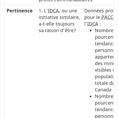
Pertinence
1. L’
IDCA
, ou une
Données proba
initiative similaire,
pour le
PACCR
a-t-elle toujours
l’
IDCA
:
sa raison d’être?
Nombre,
pourcenta
tendances
personne
appartena
des minor
visibles d
populatio
totale du
Canada
Nombre,
pourcenta
tendances
personne