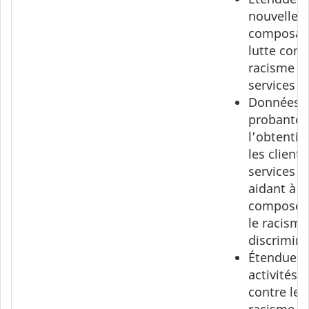
nouvelles
composan
lutte contr
racisme d
services
Données
probantes
l’obtentio
les clients
services l
aidant à
composer
le racisme
discrimina
Étendue d
activités d
contre le
racisme