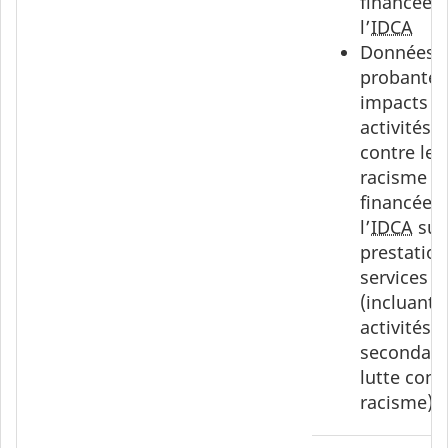
financées 
l’
IDCA
Données
probantes
impacts d
activités d
contre le
racisme
financées 
l’
IDCA
sur 
prestation
services 
(incluant l
activités
secondair
lutte contr
racisme)