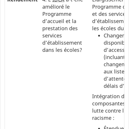
amélioré le
Programme d’a
Programme
et des services
d’accueil et la
d’établisseme
prestation des
les écoles du
P
services
Changeme
d’établissement
disponibili
dans les écoles?
d’accessib
(incluant
changeme
aux listes
d’attentes
délais d’a
Intégration de
composantes 
lutte contre le
racisme :
Étendue d