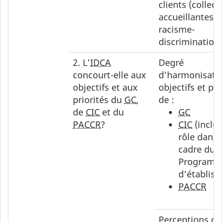
clients (collect
accueillantes e
racisme-
discrimination
2. L’
IDCA
Degré
concourt-elle aux
d’harmonisati
objectifs et aux
objectifs et pri
priorités du
GC
,
de :
de
CIC
et du
GC
PACCR
?
CIC
(inclu
rôle dans 
cadre du
Program
d’établis
PACCR
Perceptions d