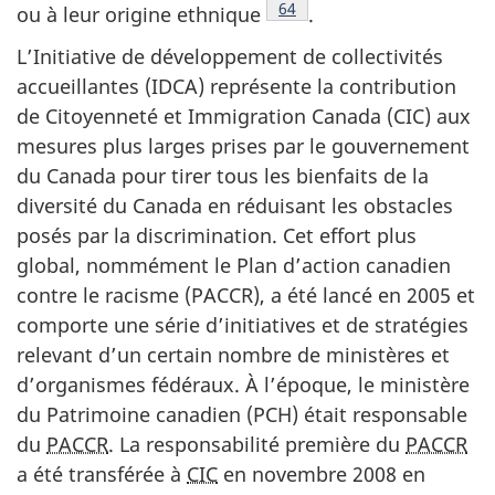
Note de bas de page
64
ou à leur origine ethnique
.
L’Initiative de développement de collectivités
accueillantes (IDCA) représente la contribution
de Citoyenneté et Immigration Canada (CIC) aux
mesures plus larges prises par le gouvernement
du Canada pour tirer tous les bienfaits de la
diversité du Canada en réduisant les obstacles
posés par la discrimination. Cet effort plus
global, nommément le Plan d’action canadien
contre le racisme (PACCR), a été lancé en 2005 et
comporte une série d’initiatives et de stratégies
relevant d’un certain nombre de ministères et
d’organismes fédéraux. À l’époque, le ministère
du Patrimoine canadien (PCH) était responsable
du
PACCR
. La responsabilité première du
PACCR
a été transférée à
CIC
en novembre 2008 en