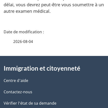
délai, vous devrez peut-être vous soumettre à un
autre examen médical.
D
é
2026-08-04
t
À
a
Immigration et citoyenneté
propos
i
de
l
Centre d'aide
ce
s
Contactez-nous
site
d
Vérifier l’état de sa demande