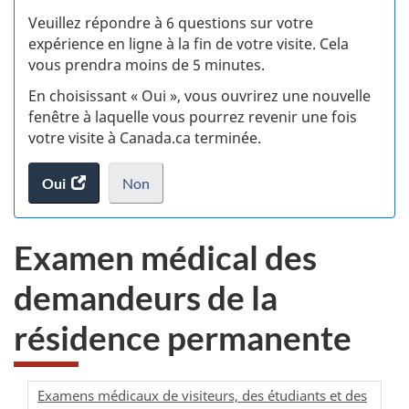
S
Veuillez répondre à 6 questions sur votre
d
expérience en ligne à la fin de votre visite. Cela
vous prendra moins de 5 minutes.
si
En choisissant « Oui », vous ouvrirez une nouvelle
w
fenêtre à laquelle vous pourrez revenir une fois
votre visite à Canada.ca terminée.
(t
Oui
accéder
Non
d
au
je
.
sondage.
ne
Examen médical des
veux
pas
demandeurs de la
participer
au
résidence permanente
sondage
du
site
web,
Examens médicaux de visiteurs, des étudiants et des