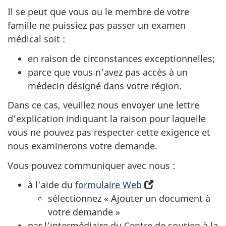
Il se peut que vous ou le membre de votre
famille ne puissiez pas passer un examen
médical soit :
en raison de circonstances exceptionnelles;
parce que vous n’avez pas accès à un
médecin désigné dans votre région.
Dans ce cas, veuillez nous envoyer une lettre
d’explication indiquant la raison pour laquelle
vous ne pouvez pas respecter cette exigence et
nous examinerons votre demande.
Vous pouvez communiquer avec nous :
à l’aide du
formulaire Web
(s’ouvre
sélectionnez « Ajouter un document à
dans
votre demande »
un
par l’intermédiaire
du Centre
nouvel
de soutien à la