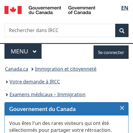
/
Sélec
EN
Passer
Passer
Passer
Passer
Government
au
au
à
à
de
of
Gestionnaire
contenu
«
la
Canada
Recherche
Rechercher
des
principal
Au
version
Rec
la
dans
Invitations
sujet
HTML
IRCC
du
simplifiée
langu
Menu
Se
gouvernement
MENU
PRINCIPAL
Se connecter
»
connecter
Vous
Canada.ca
Immigration et citoyenneté
êtes
Votre demande à IRCC
ici :
Examens médicaux – Immigration
×
F
Gouvernement du Canada
:
Vous êtes l’un des rares visiteurs qui ont été
sélectionnés pour partager votre rétroaction.