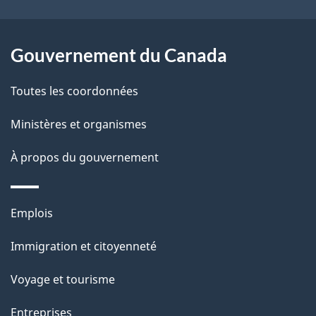
e
l
Gouvernement du Canada
a
Toutes les coordonnées
p
Ministères et organismes
a
À propos du gouvernement
g
e
Thèmes
Emplois
et
Immigration et citoyenneté
sujets
Voyage et tourisme
Entreprises