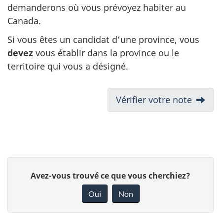
demanderons où vous prévoyez habiter au
Canada.
Si vous êtes un candidat d’une province, vous
devez
vous établir dans la province ou le
territoire qui vous a désigné.
N
Suivant :
Vérifier votre note
a
v
i
D
D
Avez-vous trouvé ce que vous cherchiez?
g
é
o
Oui
Non
a
n
t
n