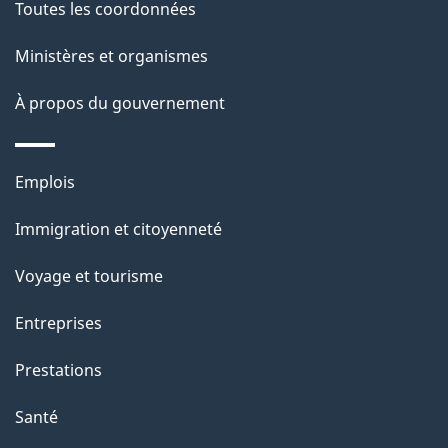
g
Toutes les coordonnées
t
e
e
i
Ministères et organismes
n
o
À propos du gouvernement
n
t
s
u
Thèmes
Emplois
r
et
c
Immigration et citoyenneté
sujets
e
Voyage et tourisme
t
t
Entreprises
e
Prestations
p
a
Santé