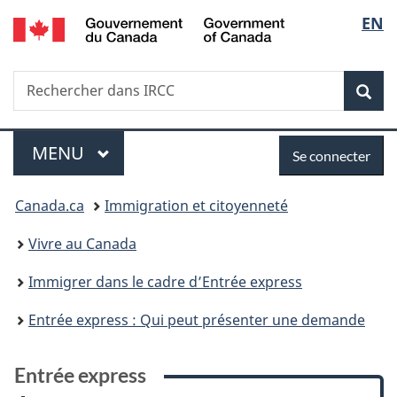
/
Sélec
EN
Passer
Passer
Passer
Passer
Government
au
à
à
à
de
of
contenu
:
«
la
Canada
Recherche
Rechercher
principal
Entrée
Au
version
Rec
la
dans
express
sujet
HTML
IRCC
du
simplifiée
langu
Menu
Se
gouvernement
MENU
PRINCIPAL
Se connecter
»
connecter
Vous
Canada.ca
Immigration et citoyenneté
êtes
Vivre au Canada
ici :
Immigrer dans le cadre d’Entrée express
Entrée express : Qui peut présenter une demande
Entrée express