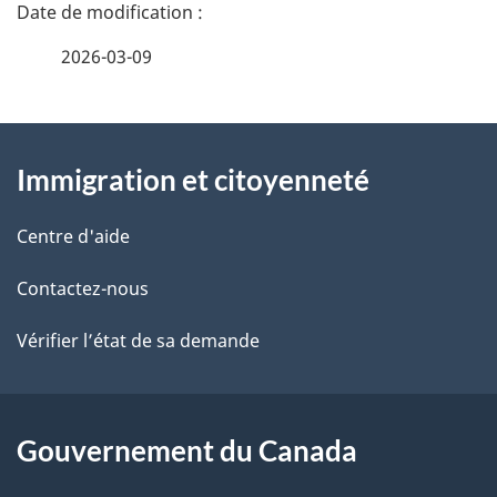
t
a
e
i
2026-03-09
i
z
o
v
l
o
À
n
s
t
Immigration et citoyenneté
propos
d
r
d
de
e
Centre d'aide
u
e
r
ce
d
Contactez-nous
l
é
site
o
t
Vérifier l’état de sa demande
a
r
c
p
o
u
a
a
Gouvernement du Canada
c
m