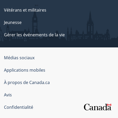
Vétérans et militaires
Jeunesse
Gérer les événements de la vie
Organisation
Médias sociaux
du
Applications mobiles
gouvernement
du
À propos de Canada.ca
Canada
Avis
Confidentialité