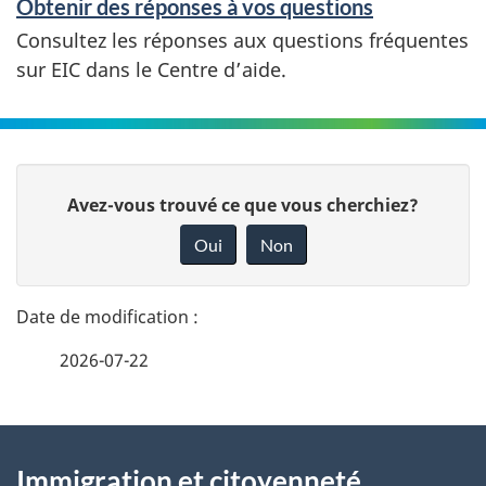
Obtenir des réponses à vos questions
Consultez les réponses aux questions fréquentes
sur EIC dans le Centre d’aide.
D
D
Avez-vous trouvé ce que vous cherchiez?
é
o
Oui
Non
n
t
n
a
e
2026-07-22
i
z
v
l
o
À
s
t
Immigration et citoyenneté