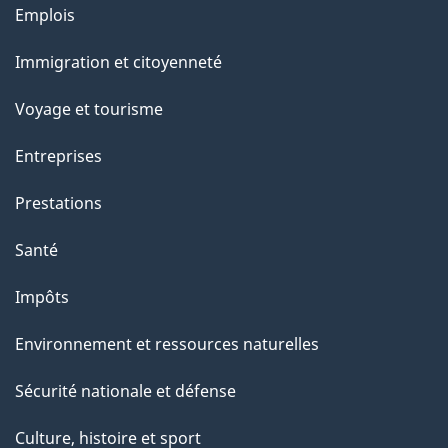
u
Thèmes
Emplois
r
et
c
Immigration et citoyenneté
sujets
e
Voyage et tourisme
t
t
Entreprises
e
Prestations
p
a
Santé
g
Impôts
e
Environnement et ressources naturelles
Sécurité nationale et défense
Culture, histoire et sport