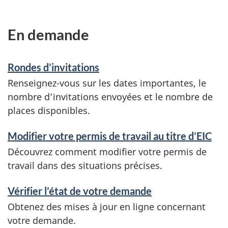
S
En demande
e
Rondes d’invitations
r
Renseignez-vous sur les dates importantes, le
v
nombre d’invitations envoyées et le nombre de
i
places disponibles.
c
Modifier votre permis de travail au titre d’EIC
e
Découvrez comment modifier votre permis de
s
travail dans des situations précises.
e
Vérifier l’état de votre demande
t
Obtenez des mises à jour en ligne concernant
r
votre demande.