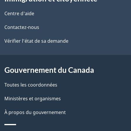
propos
r
d
de
e
Centre d'aide
e
r
ce
Contactez-nous
l
é
site
t
Vérifier l’état de sa demande
a
r
p
o
a
a
Gouvernement du Canada
c
g
Toutes les coordonnées
t
e
i
Ministères et organismes
o
À propos du gouvernement
n
s