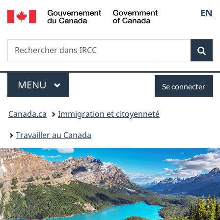
/
Sélec
EN
Passer
Passer
Passer
Government
au
à
à
de
of
contenu
«
la
Canada
Recherche
Rechercher
principal
Au
version
Rec
la
dans
sujet
HTML
IRCC
du
simplifiée
langu
Menu
Se
gouvernement
MENU
PRINCIPAL
Se connecter
»
connecter
Vous
Canada.ca
Immigration et citoyenneté
êtes
Travailler au Canada
ici :