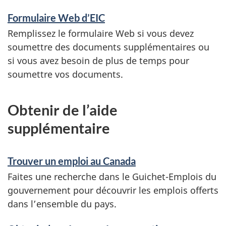
e
Formulaire Web d’EIC
n
Remplissez le formulaire Web si vous devez
s
soumettre des documents supplémentaires ou
e
si vous avez besoin de plus de temps pour
soumettre vos documents.
i
g
Obtenir de l’aide
n
supplémentaire
e
m
Trouver un emploi au Canada
e
Faites une recherche dans le Guichet-Emplois du
n
gouvernement pour découvrir les emplois offerts
dans l’ensemble du pays.
t
s