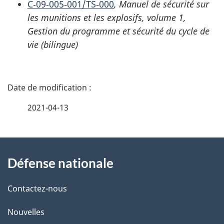
C‑09‑005‑001/TS‑000
,
Manuel de sécurité sur
les munitions et les explosifs
, volume 1,
Gestion du programme et sécurité du cycle de
vie
(bilingue)
D
é
2021-04-13
t
À
a
Défense nationale
propos
i
de
l
Contactez-nous
ce
s
Nouvelles