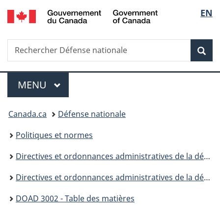
/
Sélec
EN
Passer
Passer
Passer
Government
au
à
à
de
of
contenu
«
la
Canada
Recherche
Rechercher
principal
Au
version
Rec
la
Défense
sujet
HTML
nationale
du
simplifiée
langu
Menu
gouvernement
MENU
PRINCIPAL
»
Vous
Canada.ca
Défense nationale
êtes
Politiques et normes
ici :
Directives et ordonnances administratives de la défense
Directives et ordonnances administratives de la défense (DOAD) - 3000
DOAD 3002 - Table des matières