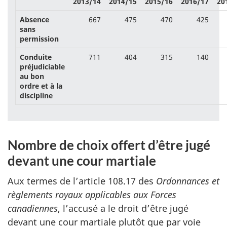
2013/14
2014/15
2015/16
2016/17
20
Absence
667
475
470
425
sans
permission
Conduite
711
404
315
140
préjudiciable
au bon
ordre et à la
discipline
Nombre de choix offert d’être jugé
devant une cour martiale
Aux termes de l’article 108.17 des
Ordonnances et
règlements royaux applicables aux Forces
canadiennes
, l’accusé a le droit d’être jugé
devant une cour martiale plutôt que par voie