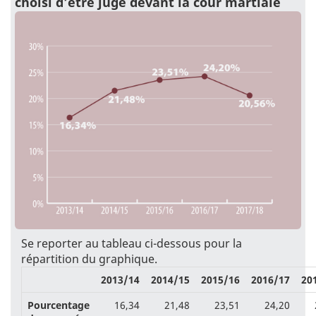
choisi d’être jugé devant la cour martiale
Se reporter au tableau ci-dessous pour la
répartition du graphique.
2013/14
2014/15
2015/16
2016/17
20
Pourcentage
16,34
21,48
23,51
24,20