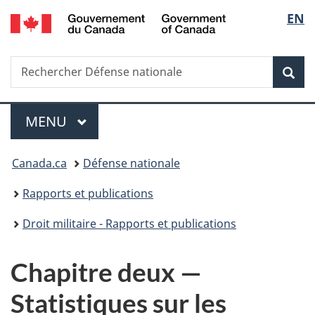
/
Sélec
EN
Passer
Passer
Passer
Passer
Government
au
à
au
à
de
of
contenu
«
menu
la
Canada
Recherche
Rechercher
principal
Au
de
version
Rec
la
Défense
sujet
la
HTML
nationale
du
section
simplifiée
langu
Menu
gouvernement
MENU
PRINCIPAL
»
Vous
Canada.ca
Défense nationale
êtes
Rapports et publications
ici :
Droit militaire - Rapports et publications
Chapitre deux —
Statistiques sur les