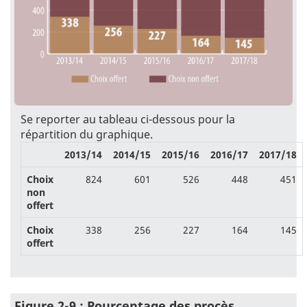
Se reporter au tableau ci-dessous pour la
répartition du graphique.
2013/14
2014/15
2015/16
2016/17
2017/18
Choix
824
601
526
448
451
non
offert
Choix
338
256
227
164
145
offert
Figure 2-9 : Pourcentage des procès