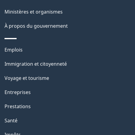
p
Ministères et organismes
a
À propos du gouvernement
g
e
Thèmes
Emplois
et
Immigration et citoyenneté
sujets
Voyage et tourisme
Entreprises
Prestations
Santé
Impôts