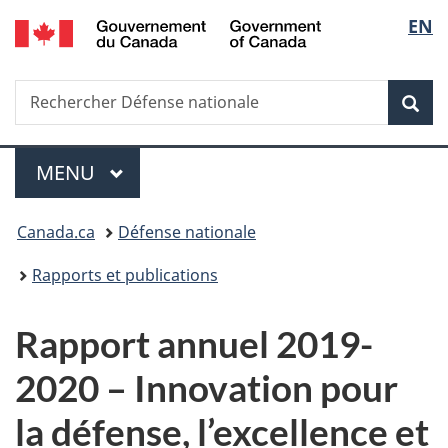
/
Sélec
EN
Passer
Passer
Passer
Government
au
à
à
de
of
contenu
«
la
Canada
Recherche
Rechercher
principal
Au
version
Rec
la
Défense
sujet
HTML
nationale
du
simplifiée
langu
Menu
gouvernement
MENU
PRINCIPAL
»
Vous
Canada.ca
Défense nationale
êtes
Rapports et publications
ici :
Rapport annuel 2019-
2020 – Innovation pour
la défense, l’excellence et