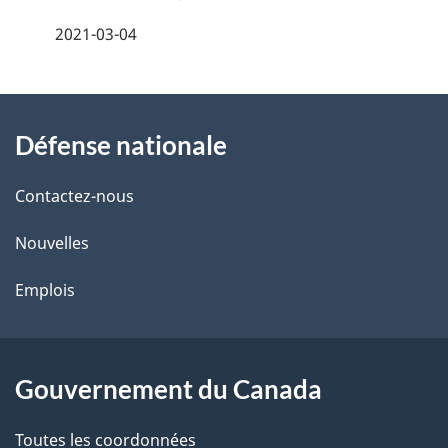
é
2021-03-04
t
À
a
Défense nationale
propos
i
de
l
Contactez-nous
ce
s
Nouvelles
site
d
Emplois
e
l
Gouvernement du Canada
a
Toutes les coordonnées