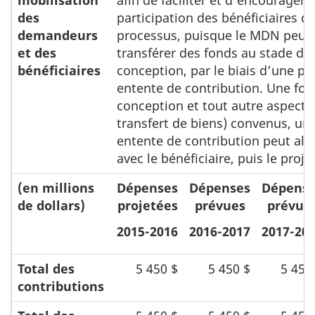
mobilisation
afin de faciliter et d’encourager l
des
participation des bénéficiaires d
demandeurs
processus, puisque le MDN peut
et des
transférer des fonds au stade de 
bénéficiaires
conception, par le biais d’une p
entente de contribution. Une fois
conception et tout autre aspect (p
transfert de biens) convenus, u
entente de contribution peut alo
avec le bénéficiaire, puis le proje
(en millions
Dépenses
Dépenses
Dépens
de dollars)
projetées
prévues
prévue
2015-2016
2016-2017
2017-20
Total des
5 450 $
5 450 $
5 450
contributions