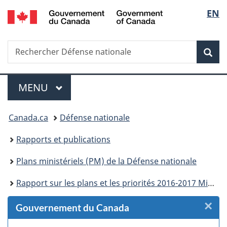
/
Sélec
EN
Passer
Passer
Passer
Passer
Passer
Government
au
au
à
au
à
de
of
Gestionnaire
contenu
«
menu
la
Canada
Recherche
Rechercher
des
principal
Au
de
version
Rec
la
Défense
Invitations
sujet
la
HTML
nationale
du
section
simplifiée
langu
Menu
gouvernement
MENU
PRINCIPAL
»
Vous
Canada.ca
Défense nationale
êtes
Rapports et publications
ici :
Plans ministériels (PM) de la Défense nationale
Rapport sur les plans et les priorités 2016-2017 Ministère de la Défense nationale et les Forces armées canadiennes
×
F
Gouvernement du Canada