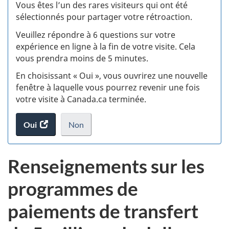
:
Vous êtes l’un des rares visiteurs qui ont été
sélectionnés pour partager votre rétroaction.
S
Veuillez répondre à 6 questions sur votre
d
expérience en ligne à la fin de votre visite. Cela
vous prendra moins de 5 minutes.
si
En choisissant « Oui », vous ouvrirez une nouvelle
w
fenêtre à laquelle vous pourrez revenir une fois
votre visite à Canada.ca terminée.
(t
Oui
accéder
Non
d
au
je
.
sondage.
ne
Renseignements sur les
veux
pas
programmes de
participer
au
paiements de transfert
sondage
du