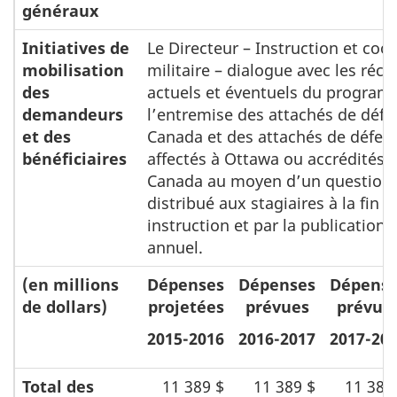
généraux
Initiatives de
Le Directeur – Instruction et coo
mobilisation
militaire – dialogue avec les réci
des
actuels et éventuels du program
demandeurs
l’entremise des attachés de déf
et des
Canada et des attachés de défen
bénéficiaires
affectés à Ottawa ou accrédités 
Canada au moyen d’un questionn
distribué aux stagiaires à la fin d
instruction et par la publication
annuel.
(en millions
Dépenses
Dépenses
Dépens
de dollars)
projetées
prévues
prévue
2015-2016
2016-2017
2017-20
Total des
11 389 $
11 389 $
11 389