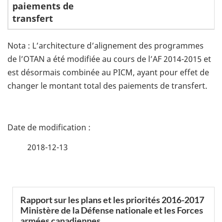
paiements de
transfert
Nota : L’architecture d’alignement des programmes
de l’OTAN a été modifiée au cours de l’AF 2014-2015 et
est désormais combinée au PICM, ayant pour effet de
changer le montant total des paiements de transfert.
D
é
2018-12-13
t
a
S
Rapport sur les plans et les priorités 2016-2017
i
Ministère de la Défense nationale et les Forces
e
armées canadiennes