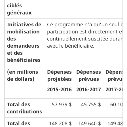
ciblés
généraux
Initiatives de
Ce programme n’a qu’un seul béné
mobilisation
participation est directement et
des
continuellement suscitée durant
demandeurs
avec le bénéficiaire.
et des
bénéficiaires
(en millions
Dépenses
Dépenses
Dépens
de dollars)
projetées
prévues
prévue
2015-2016
2016-2017
2017-20
Total des
57 979 $
45 755 $
60 100
contributions
Total des
148 208 $
149 640 $
149 481