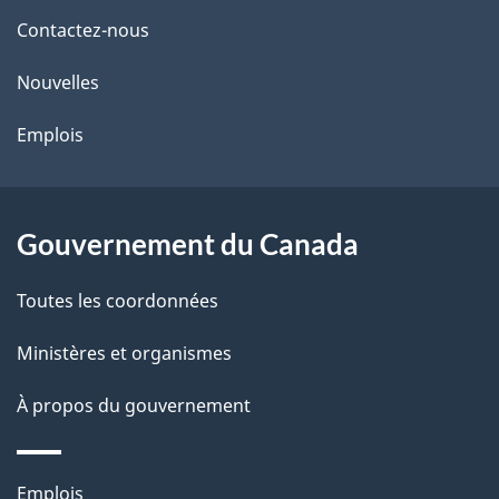
de
l
Contactez-nous
ce
s
Nouvelles
site
d
Emplois
e
l
Gouvernement du Canada
a
Toutes les coordonnées
p
Ministères et organismes
a
À propos du gouvernement
g
e
Thèmes
Emplois