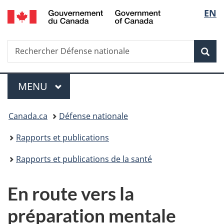
/
Sélec
EN
Passer
Passer
Passer
Government
au
à
à
de
of
contenu
«
la
Canada
Recherche
Rechercher
principal
Au
version
Rec
la
Défense
sujet
HTML
nationale
du
simplifiée
langu
Menu
gouvernement
MENU
PRINCIPAL
»
Vous
Canada.ca
Défense nationale
êtes
Rapports et publications
ici :
Rapports et publications de la santé
En route vers la
préparation mentale