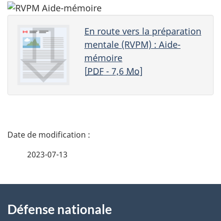
En route vers la préparation
mentale (RVPM) : Aide-
mémoire
[
PDF
- 7,6
Mo
]
D
é
2023-07-13
t
À
a
Défense nationale
propos
i