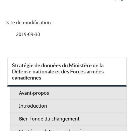
D
é
2019-09-30
t
a
S
Stratégie de données du Ministère de la
i
Défense nationale et des Forces armées
e
canadiennes
l
c
s
Avant-propos
t
d
Introduction
i
e
Bien-fondé du changement
o