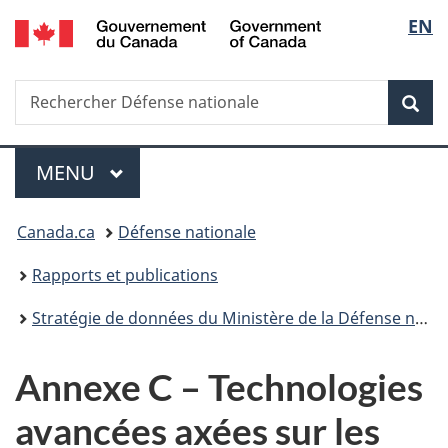
/
Sélec
EN
Passer
Passer
Passer
Passer
Government
au
à
au
à
de
of
contenu
«
menu
la
Canada
Recherche
Rechercher
principal
Au
de
version
Rec
la
Défense
sujet
la
HTML
nationale
du
section
simplifiée
langu
Menu
gouvernement
MENU
PRINCIPAL
»
Vous
Canada.ca
Défense nationale
êtes
Rapports et publications
ici :
Stratégie de données du Ministère de la Défense nationale et des Forces armées canadiennes
Annexe C – Technologies
avancées axées sur les