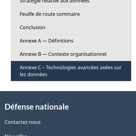
l
Stratégie relative aux données
n
a
Feuille de route sommaire
M
p
Conclusion
e
a
Annexe A — Définitions
n
g
Annexe B — Contexte organisationnel
u
e
Annexe C – Technologies avancées axées sur
les données
À
Défense nationale
propos
de
Contactez-nous