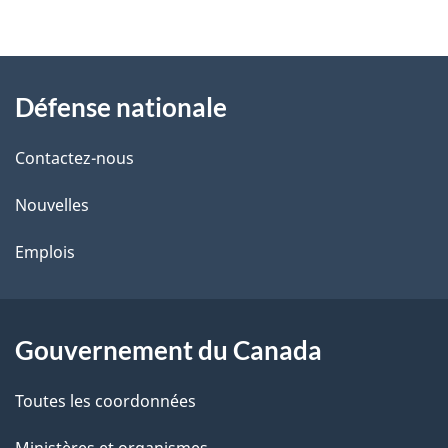
À
Défense nationale
propos
de
Contactez-nous
ce
Nouvelles
site
Emplois
Gouvernement du Canada
Toutes les coordonnées