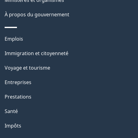
Ministères et organismes
À propos du gouvernement
Thèmes
Emplois
et
Immigration et citoyenneté
sujets
Voyage et tourisme
Entreprises
Prestations
Santé
Impôts