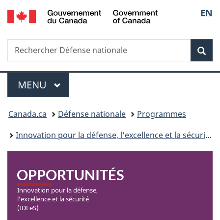
/
Sélec
EN
Passer
Passer
Government
au
à
de
of
contenu
la
Canada
Recherche
Rechercher
principal
version
Rec
la
dans
HTML
Canada.ca
simplifiée
langu
Menu
PRINCIPALES
MENU
Vous
Canada.ca
Défense nationale
Programmes
êtes
Innovation pour la défense, l’excellence et la sécurité (IDEeS)
ici
:
OPPORTUNITÉS
Innovation pour la défense,
l’excellence et la sécurité
(IDEeS)