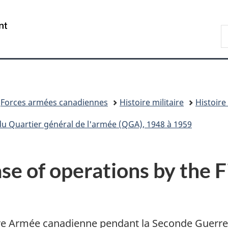
Passer
Passer
Passer
au
à
à
/
R
contenu
«
la
Government
D
principal
Au
version
of
n
sujet
HTML
Canada
du
simplifiée
gouvernement
»
Forces armées canadiennes
Histoire militaire
Histoire
u Quartier général de l'armée (QGA), 1948 à 1959
se of operations by the F
 1re Armée canadienne pendant la Seconde Guerre 