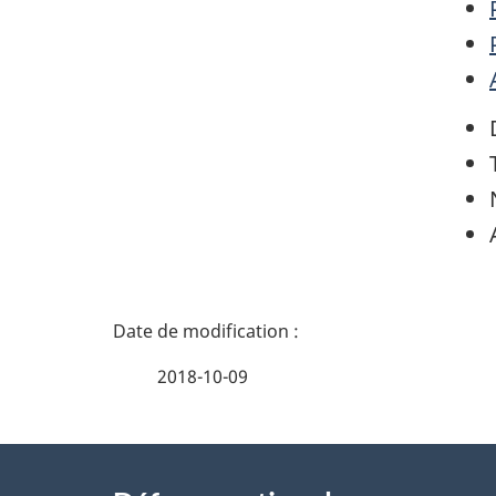
D
é
2018-10-09
t
À
a