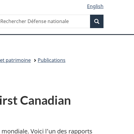
English
Recherche
echercher
Recherche
éfense
ationale
 et patrimoine
Publications
irst Canadian
mondiale. Voici l’un des rapports