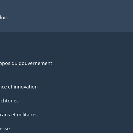
lois
ropos du gouvernement
nce et innovation
ochtones
rans et militaires
esse