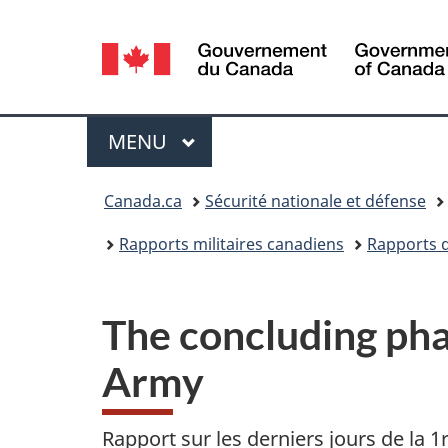
Sélection
de
la
Menu
MENU
PRINCIPAL
langue
Vous
Canada.ca
Sécurité nationale et défense
êtes
Rapports militaires canadiens
Rapports d
ici :
The concluding pha
Army
Rapport sur les derniers jours de la