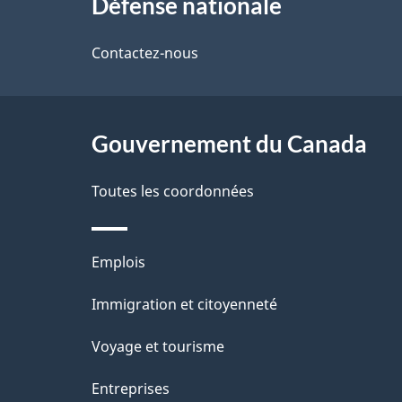
Défense nationale
propos
i
de
Contactez-nous
l
ce
s
site
Gouvernement du Canada
d
e
Toutes les coordonnées
l
Thèmes
Emplois
a
et
Immigration et citoyenneté
p
sujets
Voyage et tourisme
a
Entreprises