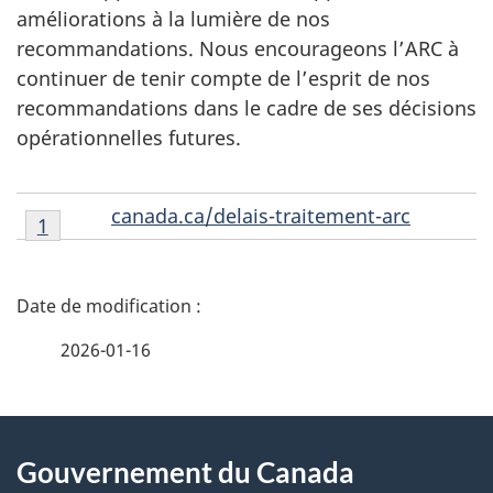
améliorations à la lumière de nos
recommandations. Nous encourageons l’ARC à
continuer de tenir compte de l’esprit de nos
recommandations dans le cadre de ses décisions
opérationnelles futures.
Notes
canada.ca/delais-traitement-arc
Retour à la référence de la note de bas de page
1
de
bas
D
de
page
é
2026-01-16
1
t
À
a
Gouvernement du Canada
propos
i