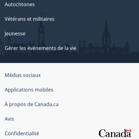
Autochtones
Vétérans et militaires
Jeunesse
Gérer les événements de la vie
Organisation
Médias sociaux
du
Applications mobiles
gouvernement
du
À propos de Canada.ca
Canada
Avis
Confidentialité