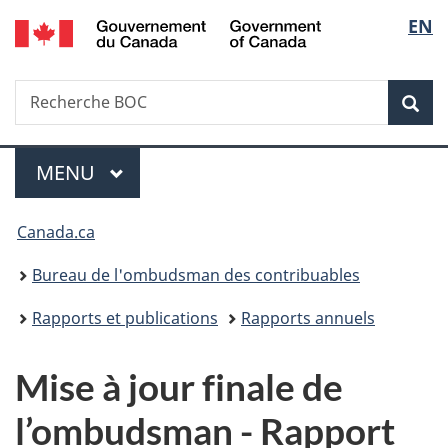
/
Sélec
EN
Passer
Passer
Passer
Government
au
à
à
de
of
contenu
«
la
Canada
Recherche
Recherche
principal
Au
version
Rec
la
BOC
sujet
HTML
du
simplifiée
langu
Menu
gouvernement
MENU
PRINCIPAL
»
Vous
Canada.ca
êtes
Bureau de l'ombudsman des contribuables
ici :
Rapports et publications
Rapports annuels
Mise à jour finale de
l’ombudsman - Rapport