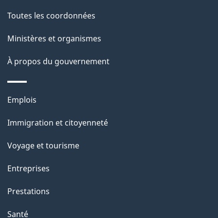
de
l
Toutes les coordonnées
ce
s
Ministères et organismes
site
d
À propos du gouvernement
e
l
Thèmes
Emplois
et
a
Immigration et citoyenneté
sujets
p
Voyage et tourisme
a
Entreprises
g
Prestations
e
Santé