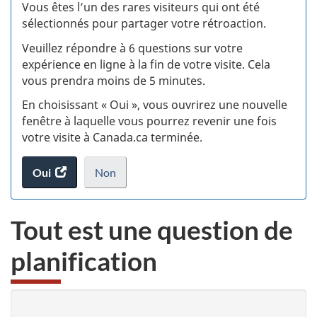
:
Vous êtes l’un des rares visiteurs qui ont été
sélectionnés pour partager votre rétroaction.
S
Veuillez répondre à 6 questions sur votre
d
expérience en ligne à la fin de votre visite. Cela
vous prendra moins de 5 minutes.
si
En choisissant « Oui », vous ouvrirez une nouvelle
w
fenêtre à laquelle vous pourrez revenir une fois
votre visite à Canada.ca terminée.
(t
Oui
accéder
Non
d
au
je
.
sondage.
ne
Tout est une question de
veux
pas
planification
participer
au
sondage
du