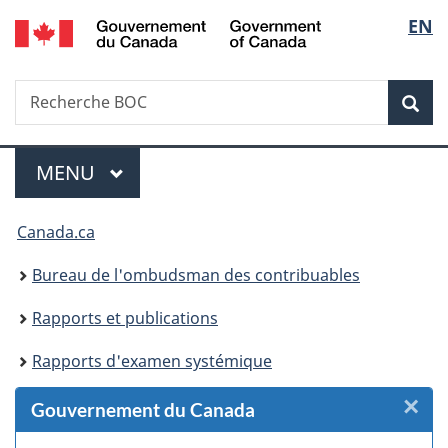
/
Sélec
EN
Passer
Passer
Passer
Passer
Government
au
au
à
à
de
of
Gestionnaire
contenu
«
la
Canada
Recherche
Recherche
des
principal
Au
version
Rec
la
BOC
Invitations
sujet
HTML
du
simplifiée
langu
Menu
gouvernement
MENU
PRINCIPAL
»
Vous
Canada.ca
êtes
Bureau de l'ombudsman des contribuables
ici :
Rapports et publications
Rapports d'examen systémique
×
F
Gouvernement du Canada