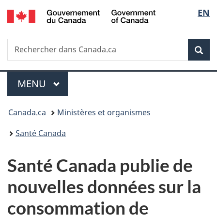
/
Sélec
EN
Passer
Passer
Passer
Government
au
à
à
de
of
contenu
«
la
Canada
Recherche
Rechercher
principal
Au
version
Rec
la
dans
sujet
HTML
Canada.ca
du
simplifiée
langu
Menu
gouvernement
MENU
PRINCIPAL
»
Vous
Canada.ca
Ministères et organismes
êtes
Santé Canada
ici :
Santé Canada publie de
nouvelles données sur la
consommation de