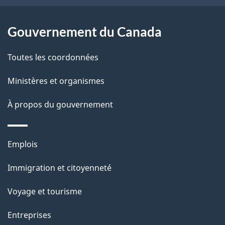
ce
s
site
d
Gouvernement du Canada
e
Toutes les coordonnées
l
Ministères et organismes
a
À propos du gouvernement
p
a
Thèmes
Emplois
g
et
Immigration et citoyenneté
sujets
e
Voyage et tourisme
Entreprises