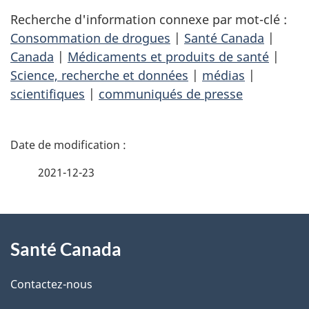
Recherche d'information connexe par mot-clé :
Consommation de drogues
|
Santé Canada
|
Canada
|
Médicaments et produits de santé
|
Science, recherche et données
|
médias
|
scientifiques
|
communiqués de presse
D
é
2021-12-23
t
À
a
Santé Canada
propos
i
de
l
Contactez-nous