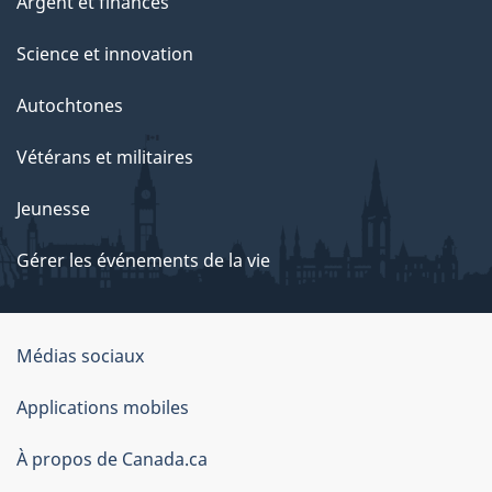
Argent et finances
Science et innovation
Autochtones
Vétérans et militaires
Jeunesse
Gérer les événements de la vie
Organisation
Médias sociaux
du
Applications mobiles
gouvernement
du
À propos de Canada.ca