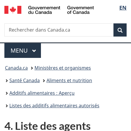
/
Sélec
EN
Passer
Passer
Passer
Government
au
à
à
de
of
contenu
«
la
Canada
Recherche
Rechercher
principal
Au
version
Rec
la
dans
sujet
HTML
Canada.ca
du
simplifiée
langu
Menu
gouvernement
MENU
PRINCIPAL
»
Vous
Canada.ca
Ministères et organismes
êtes
Santé Canada
Aliments et nutrition
ici :
Additifs alimentaires : Aperçu
Listes des additifs alimentaires autorisés
4. Liste des agents