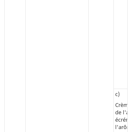
c)
Crème;
de l'ar
écrém
l'arôme