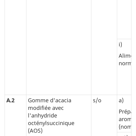
i)
Alimen
normal
A.2
Gomme d'acacia
s/o
a)
modifiée avec
Prépar
l'anhydride
aromat
octénylsuccinique
(nom d
(AOS)