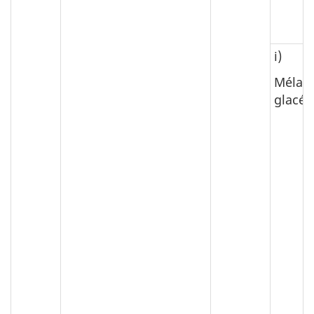
i)
Mélang
glacé