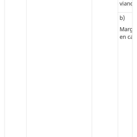
viande
b)
Margar
en cal