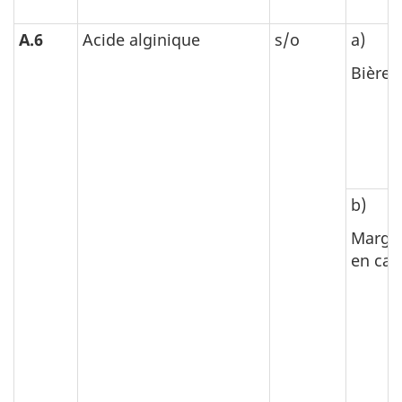
A.6
Acide alginique
s/o
a)
Bière
b)
Margar
en cal