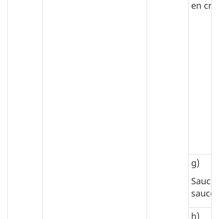
en cr
g)
Sauce 
sauce 
h)