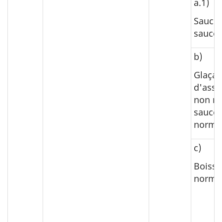
a.1)
Sauce 
sauce 
b)
Glaçag
d'ass
non no
sauce
normal
c)
Boiss
normal