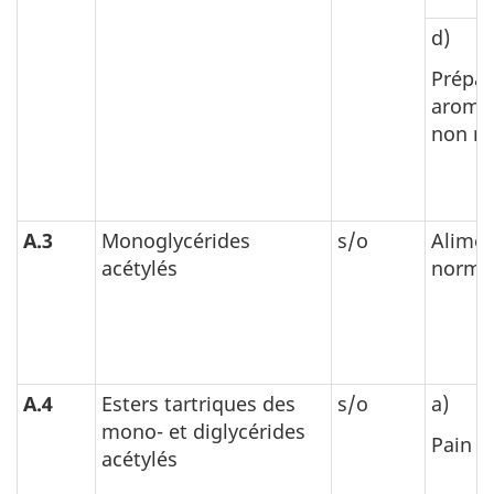
d)
Prépar
aromat
non no
A.3
Monoglycérides
s/o
Alimen
acétylés
normal
A.4
Esters tartriques des
s/o
a)
mono- et diglycérides
Pain
acétylés