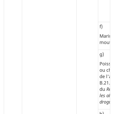
f)
Marina
moutar
g)
Poisso
ou cha
de l'ar
B.21.0
du
Règ
les ali
drogue
h)