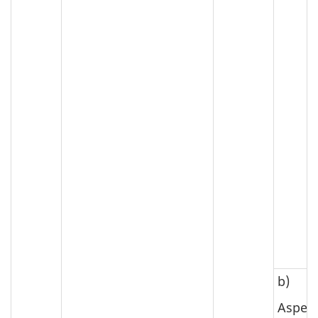
b)
Asper