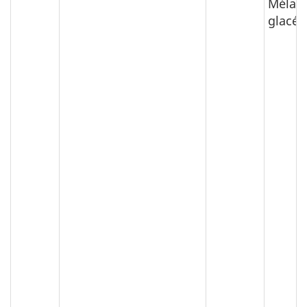
Mélang
glacé