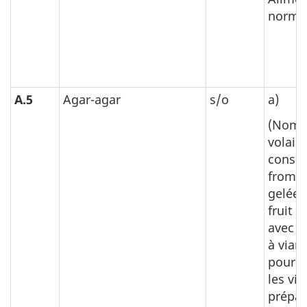
normal
A.5
Agar-agar
s/o
a)
(Nom d
volaill
conser
fromag
gelée 
fruit o
avec pe
à vian
pour s
les vi
prépar