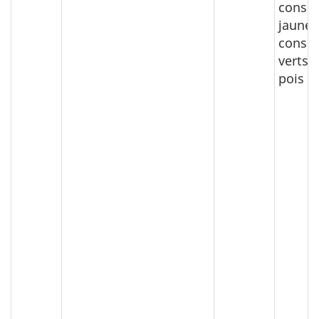
conser
jaunes
conser
verts 
pois e