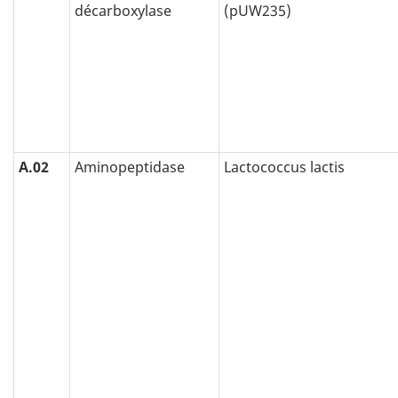
décarboxylase
(pUW235)
A.02
Aminopeptidase
Lactococcus lactis