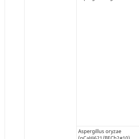
Aspergillus oryzae
(pCaHj621/BECh2#10)