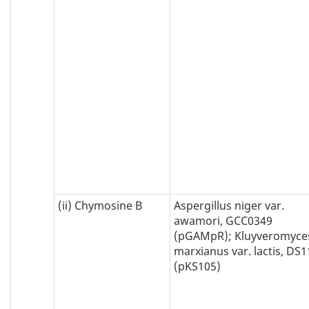
(ii) Chymosine B
Aspergillus niger var.
awamori, GCC0349
(pGAMpR); Kluyveromyce
marxianus var. lactis, DS
(pKS105)