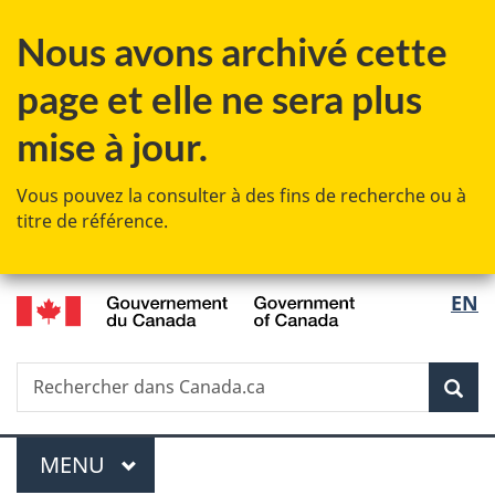
Passer
Passer
Passer
Nous avons archivé cette
au
à
à
contenu
«
la
page et elle ne sera plus
principal
Au
version
sujet
HTML
mise à jour.
du
simplifiée
gouvernement
Vous pouvez la consulter à des fins de recherche ou à
»
titre de référence.
/
Sélec
EN
Government
de
of
Canada
Recherche
Rechercher
Rec
la
dans
Canada.ca
langu
Menu
MENU
PRINCIPAL