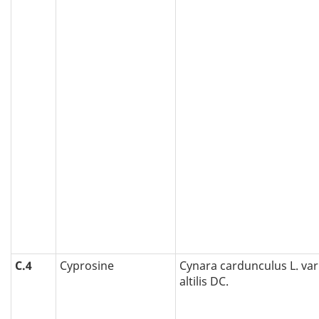
C.4
Cyprosine
Cynara cardunculus L. var
altilis DC.