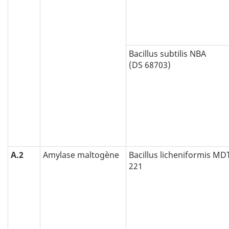
Bacillus subtilis NBA
(DS 68703)
A.2
Amylase maltogène
Bacillus licheniformis MD
221