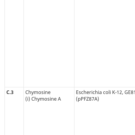
C.3
Chymosine
Escherichia coli K-12, GE8
(i) Chymosine A
(pPFZ87A)