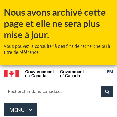
Passer
Passer
Passer
Nous avons archivé cette
au
à
à
contenu
«
la
page et elle ne sera plus
principal
Au
version
sujet
HTML
mise à jour.
du
simplifiée
gouvernement
Vous pouvez la consulter à des fins de recherche ou à
»
titre de référence.
/
Sélec
EN
Government
de
of
Canada
Recherche
Rechercher
Rec
la
dans
Canada.ca
langu
Menu
MENU
PRINCIPAL