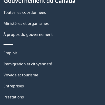
Gouvernement du Canada
e
Toutes les coordonnées
l
Ministères et organismes
a
À propos du gouvernement
p
a
Thèmes
Emplois
g
et
Immigration et citoyenneté
sujets
e
Voyage et tourisme
Entreprises
Prestations