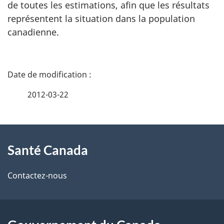
de toutes les estimations, afin que les résultats
représentent la situation dans la population
canadienne.
D
é
2012-03-22
t
À
a
Santé Canada
propos
i
de
l
Contactez-nous
ce
s
site
d