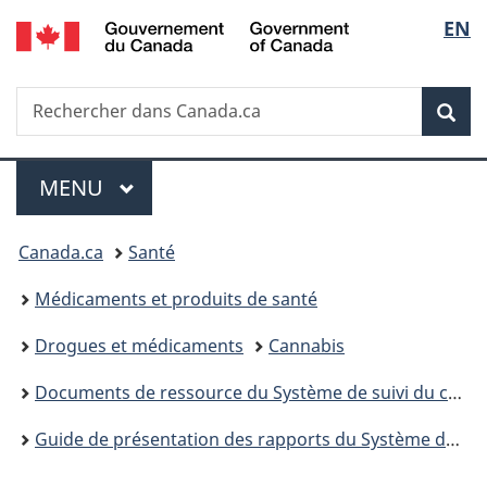
/
Sélec
EN
Passer
Passer
Passer
Government
au
à
à
de
of
contenu
«
la
Canada
Recherche
Rechercher
principal
Au
version
Rec
la
dans
sujet
HTML
Canada.ca
du
simplifiée
langu
Menu
gouvernement
MENU
PRINCIPAL
»
Vous
Canada.ca
Santé
êtes
Médicaments et produits de santé
ici :
Drogues et médicaments
Cannabis
Documents de ressource du Système de suivi du cannabis
Guide de présentation des rapports du Système de suivi du cannabis et de demande de licence pour les titulaires de licence de culture, de transformation et de vente de cannabis à des fins médicales : Aperçu