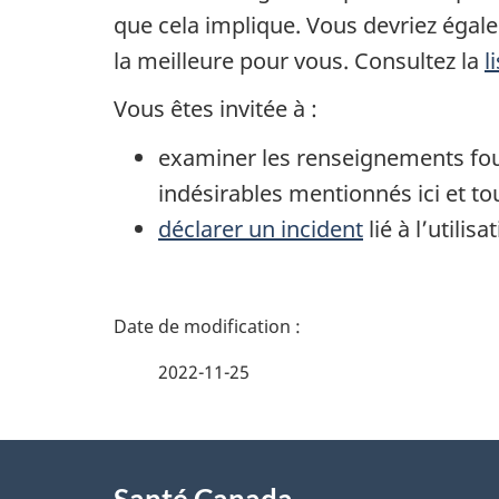
que cela implique. Vous devriez égale
la meilleure pour vous. Consultez la
l
Vous êtes invitée à :
examiner les renseignements fou
indésirables mentionnés ici et to
déclarer un incident
lié à l’utilisa
D
é
2022-11-25
t
À
a