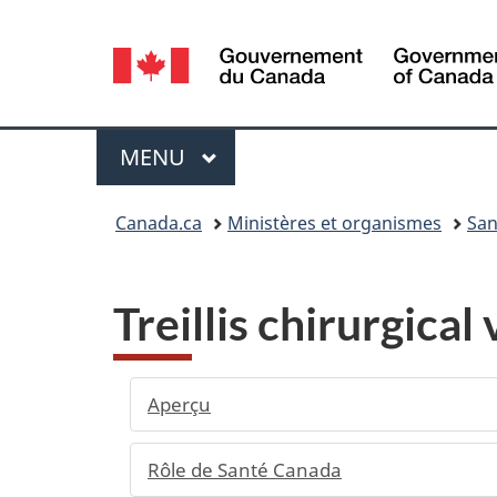
Sélection
de
la
Menu
MENU
PRINCIPAL
langue
Vous
Canada.ca
Ministères et organismes
San
êtes
ici :
Treillis chirurgical
Aperçu
Rôle de Santé Canada