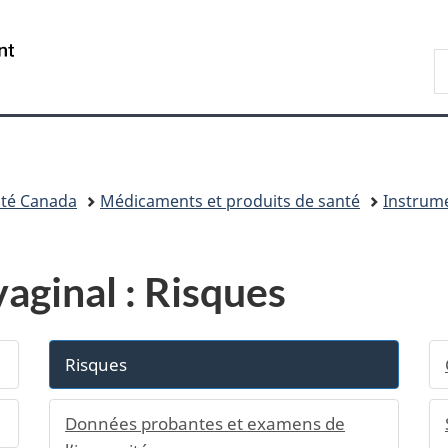
Passer
Passer
Passer
au
à
à
/
R
contenu
«
la
Government
d
principal
Au
version
of
C
sujet
HTML
Canada
du
simplifiée
gouvernement
»
té Canada
Médicaments et produits de santé
Instrum
 vaginal : Risques
Risques
Données probantes et examens de