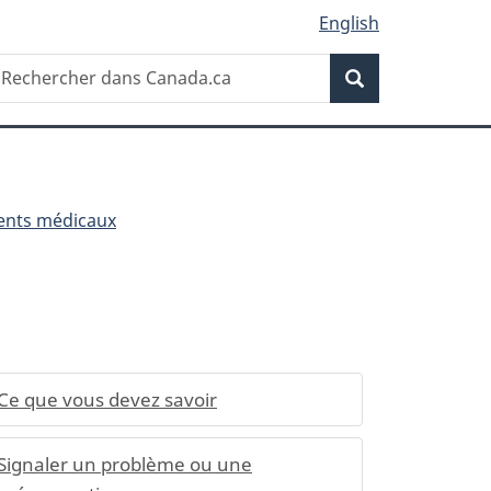
English
Recherche
echercher
Recherche
ans
anada.ca
ents médicaux
Ce que vous devez savoir
Signaler un problème ou une