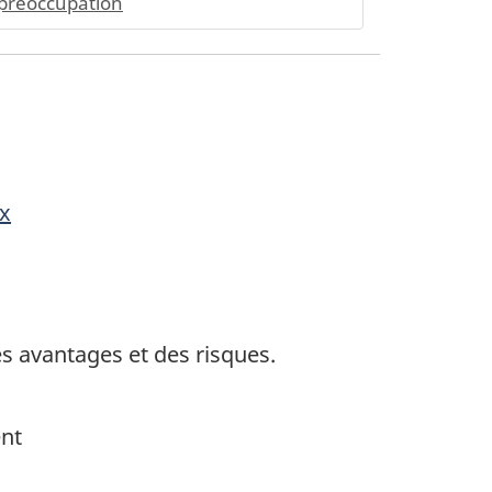
préoccupation
ux
s avantages et des risques.
ent