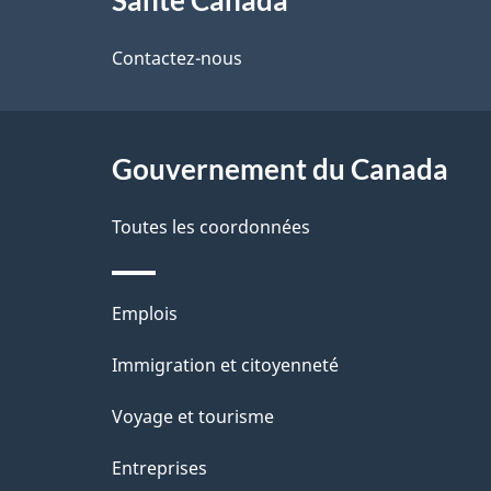
Santé Canada
propos
i
de
Contactez-nous
l
ce
s
site
Gouvernement du Canada
d
e
Toutes les coordonnées
l
Thèmes
Emplois
a
et
Immigration et citoyenneté
p
sujets
Voyage et tourisme
a
Entreprises