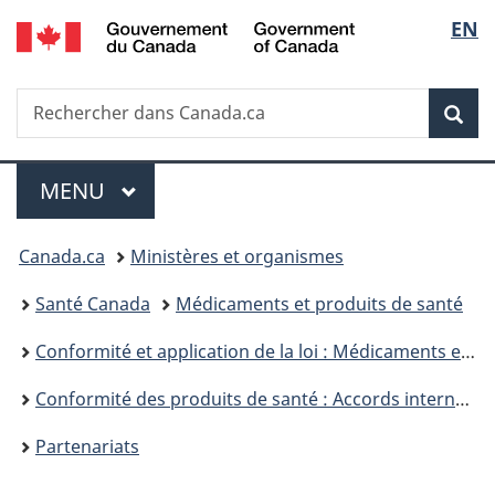
/
Sélec
EN
Passer
Passer
Passer
Passer
Government
au
à
au
à
de
of
contenu
«
menu
la
Canada
Recherche
Rechercher
principal
Au
de
version
Rec
la
dans
sujet
la
HTML
Canada.ca
du
section
simplifiée
langu
Menu
gouvernement
MENU
PRINCIPAL
»
Vous
Canada.ca
Ministères et organismes
êtes
Santé Canada
Médicaments et produits de santé
ici :
Conformité et application de la loi : Médicaments et produits de santé
Conformité des produits de santé : Accords internationaux et activités de collaboration
Partenariats