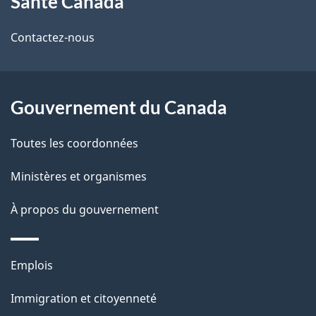
Santé Canada
propos
de
Contactez-nous
ce
site
Gouvernement du Canada
Toutes les coordonnées
Ministères et organismes
À propos du gouvernement
Thèmes
Emplois
et
Immigration et citoyenneté
sujets