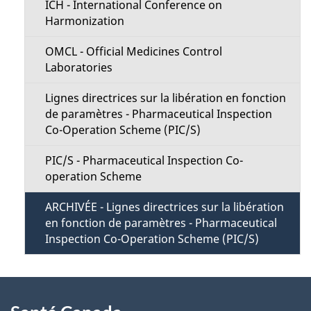
l
ICH - International Conference on
n
Harmonization
a
M
OMCL - Official Medicines Control
p
Laboratories
e
a
Lignes directrices sur la libération en fonction
n
de paramètres - Pharmaceutical Inspection
g
Co-Operation Scheme (PIC/S)
u
e
PIC/S - Pharmaceutical Inspection Co-
operation Scheme
ARCHIVÉE - Lignes directrices sur la libération
en fonction de paramètres - Pharmaceutical
Inspection Co-Operation Scheme (PIC/S)
À