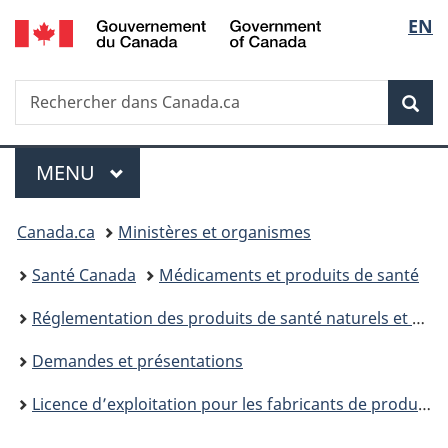
/
Sélec
EN
Passer
Passer
Passer
Government
au
à
à
de
of
contenu
«
la
Canada
Recherche
Rechercher
principal
Au
version
Rec
la
dans
sujet
HTML
Canada.ca
du
simplifiée
langu
Menu
gouvernement
MENU
PRINCIPAL
»
Vous
Canada.ca
Ministères et organismes
êtes
Santé Canada
Médicaments et produits de santé
ici :
Réglementation des produits de santé naturels et des médicaments sans ordonnance : prochaines étapes
Demandes et présentations
Licence d’exploitation pour les fabricants de produits de santé naturels