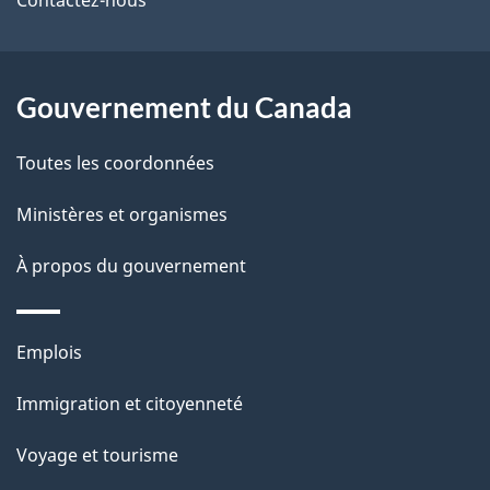
de
l
ce
s
site
d
Gouvernement du Canada
e
Toutes les coordonnées
l
Ministères et organismes
a
À propos du gouvernement
p
a
Thèmes
Emplois
g
et
Immigration et citoyenneté
sujets
e
Voyage et tourisme