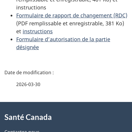
instructions
Formulaire de rapport de changement (RDC)
(PDF remplissable et enregistrable, 381 Ko)
et
instructions
Formulaire d’autorisation de la partie
désignée
D
é
2026-03-30
t
À
a
Santé Canada
propos
i
Contactez-nous