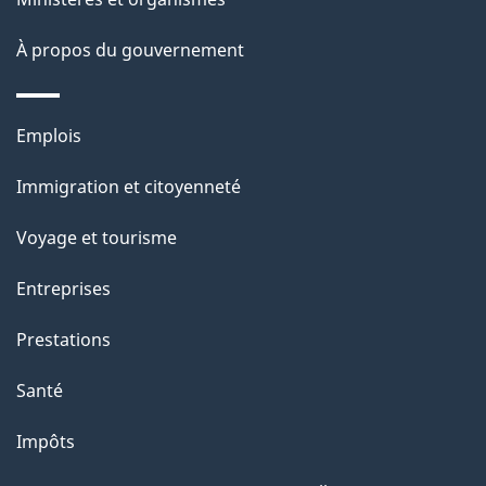
a
À propos du gouvernement
p
a
Thèmes
Emplois
g
et
Immigration et citoyenneté
sujets
e
Voyage et tourisme
Entreprises
Prestations
Santé
Impôts