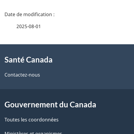
1
D
é
2025-08-01
t
À
a
Santé Canada
propos
i
de
l
Contactez-nous
ce
s
site
d
Gouvernement du Canada
e
Toutes les coordonnées
l
Ministères et organismes