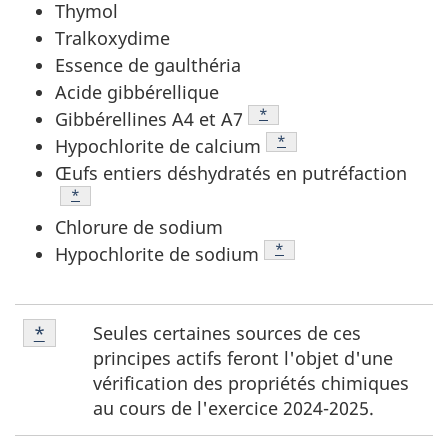
Thymol
Tralkoxydime
Essence de gaulthéria
Acide gibbérellique
Note de bas de page
*
Gibbérellines A4 et A7
Note de bas de page
*
Hypochlorite de calcium
Œufs entiers déshydratés en putréfaction
Note de bas de page
*
Chlorure de sodium
Note de bas de page
*
Hypochlorite de sodium
Note
Seules certaines sources de ces
Retour à la référence de la note de bas de page
*
de
principes actifs feront l'objet d'une
bas
vérification des propriétés chimiques
de
au cours de l'exercice 2024-2025.
page