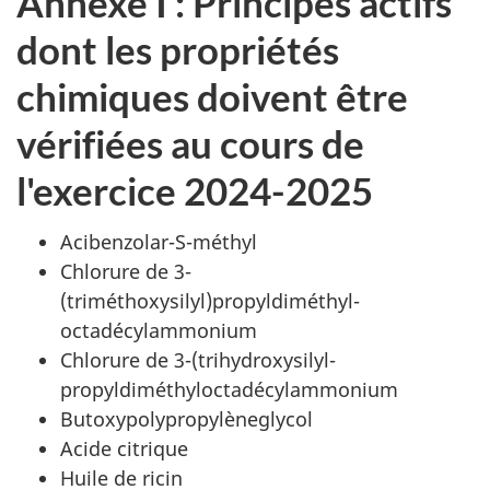
Annexe I : Principes actifs
dont les propriétés
chimiques doivent être
vérifiées au cours de
l'exercice 2024-2025
Acibenzolar-S-méthyl
Chlorure de 3-
(triméthoxysilyl)propyldiméthyl-
octadécylammonium
Chlorure de 3-(trihydroxysilyl-
propyldiméthyloctadécylammonium
Butoxypolypropylèneglycol
Acide citrique
Huile de ricin