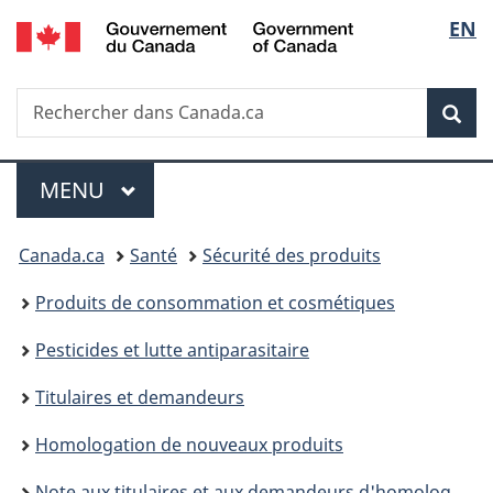
/
Sélec
EN
Passer
Passer
Passer
Government
au
à
à
de
of
contenu
«
la
Canada
Recherche
Rechercher
principal
Au
version
Rec
la
dans
sujet
HTML
Canada.ca
du
simplifiée
langu
Menu
gouvernement
MENU
PRINCIPAL
»
Vous
Canada.ca
Santé
Sécurité des produits
êtes
Produits de consommation et cosmétiques
ici :
Pesticides et lutte antiparasitaire
Titulaires et demandeurs
Homologation de nouveaux produits
Note aux titulaires et aux demandeurs d'homologation, et aux représentants