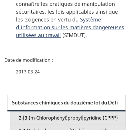
connaître les pratiques de manipulation
sécuritaires, les lois applicables ainsi que
les exigences en vertu du
Système
d'information sur les matières dangereuses
utilisées au travail
(SIMDUT).
D
é
2017-03-24
t
a
S
Substances chimiques du douzième lot du Défi
i
e
l
2-[3-(m-Chlorophényl)propyl]pyridine (CPPP)
c