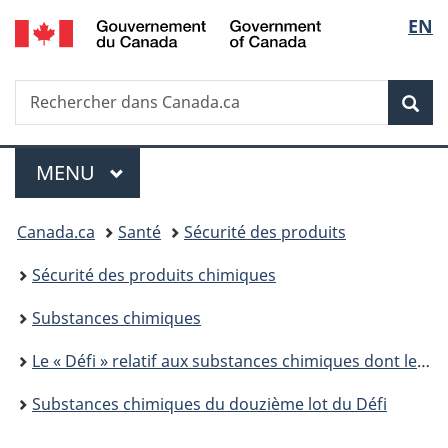
/
Sélec
EN
Passer
Passer
Passer
Passer
Government
au
à
au
à
de
of
contenu
«
menu
la
Canada
Recherche
Rechercher
principal
Au
de
version
Rec
la
dans
sujet
la
HTML
Canada.ca
du
section
simplifiée
langu
Menu
gouvernement
MENU
PRINCIPAL
»
Vous
Canada.ca
Santé
Sécurité des produits
êtes
Sécurité des produits chimiques
ici :
Substances chimiques
Le « Défi » relatif aux substances chimiques dont le suivi est de priorité élevée
Substances chimiques du douzième lot du Défi