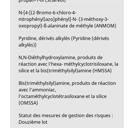
N-[4-[(2-Bromo-6-chloro-4-
nitrophényl)azo]phényl]-N- (3-méthoxy-3-
oxopropyl)-ß-alaninate de méthyle (ANMOM)
Pyridine, dérivés alkylés (Pyridine (dérivés
alkylés))
N,N-Diéthylhydroxylamine, produits de
réaction avec l'hexa- méthylcyclotrisiloxane, la
silice et la bis(triméthylsilyl)amine (HMSSA)
Bis(triméthylsilyl)amine, produits de réaction
avec l'ammoniac,
l'octaméthylcyclotétrasiloxane et la silice
(OMSSA)
Statut des mesures de gestion des risques :
Douzième lot