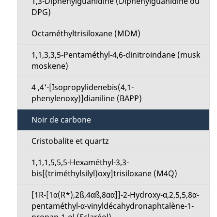
s
1,3-Diphénylguanidine (Diphénylguanidine ou
t
DPG)
d
i
Octaméthyltrisiloxane (MDM)
e
o
1,1,3,3,5-Pentaméthyl-4,6-dinitroindane (musk
l
moskene)
n
a
4 ,4'-[Isopropylidenebis(4,1-
M
phenylenoxy)]dianiline (BAPP)
p
e
Noir de carbone
a
n
Cristobalite et quartz
g
u
1,1,1,5,5,5-Hexaméthyl-3,3-
e
bis[(triméthylsilyl)oxy]trisiloxane (M4Q)
[1R-[1α(R*),2ß,4αß,8αα]]-2-Hydroxy-α,2,5,5,8α-
pentaméthyl-α-vinyldécahydronaphtalène-1-
propan-1-ol (Sclaréol)